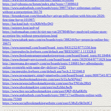
https://polyphonia.eu/forum/index.php?topic=736984.0
https://www.arabiafinds.com/boards/topic/399774/buy-zithromax-online-
without-a-prescription-56170
https://forumketoan.com/threads/buy-ativan-pills-online-with-bitcoin-2026-
first-time-buyer.101997/
https://hackmd.hub.yt/s/K8bWhvDjO
https://snippet.host/aedywf
https://tudomuaban.com/chi-tiet-rao-vat/2978048/buy-modvigil-online-store-
accepting-btc-without-prescriptions.html
https://www.tabark-auto.com/en/boards/topic/388244/buy-propecia-online-btc-
39671
https://www.sunemall.com/board/board_topic/8431232/8771550.htm
https://integraltechs.fogbugz.com/default.asp?BEES2007.1.113328.0
https://www.freedomteamapexmarketinggroup.com/board/board_topic/8118484
https://www.thepartyservicesweb.com/board/board_topic/3929364/8771829.ht
http://morgeana.devsmartly.com/en/boards/topic/118681/buy-albendazole-
online-overnight-with-same-day-delivery-2285
https://mcmguides.fogbugz.com/default.asp?tech.2.321046.0
https://www.newazmagic.simplysmartwebs.com/board/board_topic/8097541/87
https://www.freebookmarkingsite.com/user/JcUzAeSQVep7
https://www.newsocialbookmarkingsite.com/user/foeTNUdn2RhS
https://www.ubookmarking.com/user/quZzJdsiAwJb
https://www.free-socialbookmarking.com/user/QKFyHAa6Kt9z
https://www.arabiafinds.com/boards/topic/398717/wellbutrin-online-with-
bitcoin-75569
https://www.socialbookmarkingwebsite.com/user/LMsZoSkOx0CJ
1
2
3
4
5
6
7
8
9
10
11
12
13
14
15
16
17
18
19
20
21
22
23
24
25
26
27
28
29