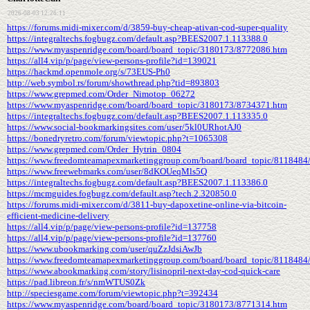
2026-08-03 12:26:11
https://forums.midi-mixer.com/d/3859-buy-cheap-ativan-cod-super-quality
https://integraltechs.fogbugz.com/default.asp?BEES2007.1.113388.0
https://www.myaspenridge.com/board/board_topic/3180173/8772086.htm
https://all4.vip/p/page/view-persons-profile?id=139021
https://hackmd.openmole.org/s/73EUS-Ph0
http://web.symbol.rs/forum/showthread.php?tid=893803
https://www.grepmed.com/Order_Nimotop_06272
https://www.myaspenridge.com/board/board_topic/3180173/8734371.htm
https://integraltechs.fogbugz.com/default.asp?BEES2007.1.113335.0
https://www.social-bookmarkingsites.com/user/5kl0URhotAJ0
https://bonedryretro.com/forum/viewtopic.php?t=1065308
https://www.grepmed.com/Order_Hytrin_0804
https://www.freedomteamapexmarketinggroup.com/board/board_topic/8118484
https://www.freewebmarks.com/user/8dKOUeqMls5Q
https://integraltechs.fogbugz.com/default.asp?BEES2007.1.113386.0
https://mcmguides.fogbugz.com/default.asp?tech.2.320850.0
https://forums.midi-mixer.com/d/3811-buy-dapoxetine-online-via-bitcoin-
efficient-medicine-delivery
https://all4.vip/p/page/view-persons-profile?id=137758
https://all4.vip/p/page/view-persons-profile?id=137760
https://www.ubookmarking.com/user/quZzJdsiAwJb
https://www.freedomteamapexmarketinggroup.com/board/board_topic/8118484
https://www.abookmarking.com/story/lisinopril-next-day-cod-quick-care
https://pad.libreon.fr/s/nmWTUS0Zk
http://speciesgame.com/forum/viewtopic.php?t=392434
https://www.myaspenridge.com/board/board_topic/3180173/8771314.htm