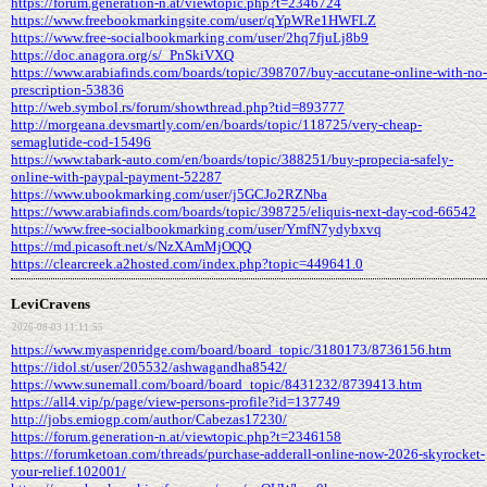
https://forum.generation-n.at/viewtopic.php?t=2346724
https://www.freebookmarkingsite.com/user/qYpWRe1HWFLZ
https://www.free-socialbookmarking.com/user/2hq7fjuLj8b9
https://doc.anagora.org/s/_PnSkiVXQ
https://www.arabiafinds.com/boards/topic/398707/buy-accutane-online-with-no-
prescription-53836
http://web.symbol.rs/forum/showthread.php?tid=893777
http://morgeana.devsmartly.com/en/boards/topic/118725/very-cheap-
semaglutide-cod-15496
https://www.tabark-auto.com/en/boards/topic/388251/buy-propecia-safely-
online-with-paypal-payment-52287
https://www.ubookmarking.com/user/j5GCJo2RZNba
https://www.arabiafinds.com/boards/topic/398725/eliquis-next-day-cod-66542
https://www.free-socialbookmarking.com/user/YmfN7ydybxvq
https://md.picasoft.net/s/NzXAmMjOQQ
https://clearcreek.a2hosted.com/index.php?topic=449641.0
LeviCravens
2026-08-03 11:11:55
https://www.myaspenridge.com/board/board_topic/3180173/8736156.htm
https://idol.st/user/205532/ashwagandha8542/
https://www.sunemall.com/board/board_topic/8431232/8739413.htm
https://all4.vip/p/page/view-persons-profile?id=137749
http://jobs.emiogp.com/author/Cabezas17230/
https://forum.generation-n.at/viewtopic.php?t=2346158
https://forumketoan.com/threads/purchase-adderall-online-now-2026-skyrocket-
your-relief.102001/