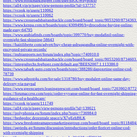
https://www.bookmarkingfree.com/user/pzOUWbyp0kxr
https://all4.vip/p/page/view-persons-profile?id=137757
https://vcook.jp/users/110062
https://vcook.jp/users/110062
https://www.crossroadsbaitandtackle.com/board/board_topic/9053260/8734363
https://www.kenpa.com.tr/boards/topic/4309496/hydrocodone-buying-online-
made-easy-64795
https://www.arabiafinds.com/boards/topic/399770/buy-modafinil-online-
overnight-fast-shipping-58643
https://haitiliberte.com/advert/buy-cheap-ashwagandha-online-overnight-with-
encrypted-private-records/
https://nubianpoets.net/forum/index.php?topic=740910.0
https://www.crossroadsbaitandtackle.com/board/board_topic/9053260/8734603
https://integraltechs.fogbugz.com/default.asp?BEES2007.1.113386.0
https://www.tabark-auto.com/en/boards/topic/388286/dapoxetine-online-cod-
78739
https://www.adpost4u.com/for-sale/1318780/buy-modalert-online-same-day-
delivery-via-paypal
https://www.greencarpetcleaningprescott.com/board/board_topic/7203902/877
https://forumaccess.com/topic/order-vyvanse-online-for-fast-overnight-shipping-
guidance-of-a-healthcare/
https://vcook.jp/users/111749
https://all4.vip/p/page/view-persons-profile?id=139021
https://polyphonia.eu/forum/index.php?topic=736984.0
https://hedgedoc.dezentrale.space/s/X7gEehI9LK
https://www.freedomteamapexmarketinggroup.com/board/board_topic/8118484
https://agriedu.ge/forums/discussion/introductions/order-fioricet-online-cod-
with-overnight-shipping