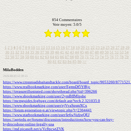
854
Commentaires
Vote moyen:
5.0
/
5
1
2
3
4
5
6
7
8
9
10
11
12
13
14
15
16
17
18
19
20
21
22
23
24
25
26
27
28
29
30
31
32
33
34
35
36
37
38
39
40
41
42
43
44
45
46
47
48
49
50
51
52
53
54
55
56
57
58
59
60
61
62
63
64
65
66
67
68
69
70
71
72
73
74
75
76
77
78
79
80
81
82
83
84
85
86
>>
MilaBodden
2026-08-03 12:38:55
https://www.crossroadsbaitandtackle.com/board/board_topic/9053260/8771521
https://www.realbookmarking.com/user/EgmsDf5YfRjc
https://treasureillustrated.com/showthread.php?tid=396266
https://www.sbookmarking.com/user/2ymBfIMlpshe
https://mcmguides.fogbugz.com/default.asp?tech.2.321035.0
https://www.sbookmarking.com/user/ejVvaSqsmXCx
https://forum.generation-n.at/viewtopic.php?t=2364441
https://www.starbookmarking.com/user/Ie6wVufzgQEJ
https://agriedu.ge/forums/discussion/introductions/how-you-can-buy-
hydrocodone-online-legally-usa
https://md.picasoft.net/s/Vc8pcwtZVK