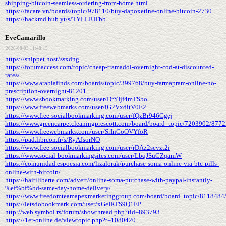
shipping-bitcoin-seamless-ordering-from-home.html
https://facare.vn/boards/topic/978110/buy-dapoxetine-online-bitcoin-2730
https://hackmd.hub.yt/s/TYLLIUFbb
EveCamarillo
2026-08-03 11:48:15
https://snippet.host/ssxdng
https://forumaccess.com/topic/cheap-tramadol-overnight-cod-at-discounted-
rates/
https://www.arabiafinds.com/boards/topic/399768/buy-farmapram-online-no-
prescription-overnight-81201
https://www.sbookmarking.com/user/DrYIjf4mTS5o
https://www.freewebmarks.com/user/iG2VxditV0E2
https://www.free-socialbookmarking.com/user/fQzBr946Ggej
https://www.greencarpetcleaningprescott.com/board/board_topic/7203902/877
https://www.freewebmarks.com/user/SrInGoOVYfoR
https://pad.libreon.fr/s/RyAJsorNO
https://www.free-socialbookmarking.com/user/rDAz2sevzt2i
https://www.social-bookmarkingsites.com/user/LbqJSuCZqamW
https://comunidad.espoesia.com/lizalorak/purchase-soma-online-via-btc-pills-
online-with-bitcoin/
https://haitiliberte.com/advert/online-soma-purchase-with-paypal-instantly-
%ef%bf%bd-same-day-home-delivery/
https://www.freedomteamapexmarketinggroup.com/board/board_topic/8118484
https://letsdobookmark.com/user/xGeIRTS9Q1EP
http://web.symbol.rs/forum/showthread.php?tid=893793
https://1er-online.de/viewtopic.php?t=1080420