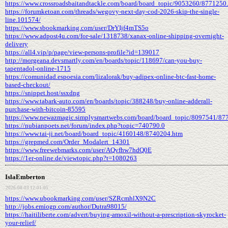
https://www.crossroadsbaitandtackle.com/board/board_topic/9053260/8771250
https://forumketoan.com/threads/wegovy-next-day-cod-2026-skip-the-single-
line.101574/
https://www.sbookmarking.com/user/DrYIjf4mTS5o
https://www.adpost4u.com/for-sale/1318738/xanax-online-shipping-overnight-
delivery
https://all4.vip/p/page/view-persons-profile?id=139017
http://morgeana.devsmartly.com/en/boards/topic/118697/can-you-buy-
tapentadol-online-1715
https://comunidad.espoesia.com/lizalorak/buy-adipex-online-btc-fast-home-
based-checkout/
https://snippet.host/ssxdng
https://www.tabark-auto.com/en/boards/topic/388248/buy-online-adderall-
purchase-with-bitcoin-85595
https://www.newazmagic.simplysmartwebs.com/board/board_topic/8097541/87
https://nubianpoets.net/forum/index.php?topic=740790.0
https://www.tai-ji.net/board/board_topic/4160148/8740204.htm
https://grepmed.com/Order_Modalert_14301
https://www.freewebmarks.com/user/AQvfhw7hdQ0E
https://1er-online.de/viewtopic.php?t=1080263
IslaEmberton
2026-08-03 12:01:05
https://www.ubookmarking.com/user/SZRcmhlX9N2C
http://jobs.emiogp.com/author/Dutra98015/
https://haitiliberte.com/advert/buying-amoxil-without-a-prescription-skyrocket-
your-relief/