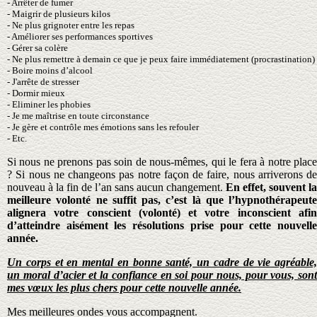
- Arrêter de fumer
- Maigrir de plusieurs kilos
- Ne plus grignoter entre les repas
- Améliorer ses performances sportives
- Gérer sa colère
-
Ne plus remettre à demain ce que je peux faire immédiatement (procrastination)
- Boire moins d’alcool
- J'arrête de stresser
- Dormir mieux
- Eliminer les phobies
- Je me maîtrise en toute circonstance
- Je gère et contrôle mes émotions sans les refouler
- Etc.
Si nous ne prenons pas soin de nous-mêmes, qui le fera à notre place
? Si nous ne changeons pas notre façon de faire, nous arriverons de
nouveau à la fin de l’an sans aucun changement.
En effet, souvent la
meilleure volonté ne suffit pas, c’est là que l’hypnothérapeute
alignera votre conscient (volonté) et votre inconscient afin
d’atteindre aisément les résolutions prise pour cette nouvelle
année.
Un corps et en mental en bonne santé, un cadre de vie agréable,
un moral d’acier et la confiance en soi pour nous, pour vous, sont
mes vœux les plus chers pour cette nouvelle année.
Mes meilleures ondes vous accompagnent.