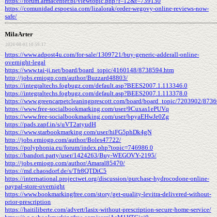
https://forum.armacenter.pl/viewtopic.php?f=12&t=739130
https://comunidad.espoesia.com/lizalorak/order-wegovy-online-reviews-now-
safe/
MilaArter
2026-08-03 10:59:17
https://www.adpost4u.com/for-sale/1309721/buy-generic-adderall-online-
overnight-legal
https://www.tai-ji.net/board/board_topic/4160148/8738594.htm
http://jobs.emiogp.com/author/Buzzard48803/
https://integraltechs.fogbugz.com/default.asp?BEES2007.1.113346.0
https://integraltechs.fogbugz.com/default.asp?BEES2007.1.113378.0
https://www.greencarpetcleaningprescott.com/board/board_topic/7203902/873
https://www.free-socialbookmarking.com/user/9Cuxas1ePUVq
https://www.free-socialbookmarking.com/user/bpyaEHwJe0Zg
https://pads.zapf.in/s/uVT2atyudH
https://www.starbookmarking.com/user/hiFG5phDk4gN
http://jobs.emiogp.com/author/Boles47722/
https://polyphonia.eu/forum/index.php?topic=746986.0
https://bandori.party/user/1424263/Buy-WEGOVY-2195/
http://jobs.emiogp.com/author/Amaral85470/
https://md.chaosdorf.de/s/Tfr8QTDiC5
https://international.projectwet.org/discussion/purchase-hydrocodone-online-
paypal-store-overnight
https://www.bookmarkingfree.com/story/get-quality-levitra-delivered-without-
prior-prescription
https://haitiliberte.com/advert/lasix-without-prescription-secure-home-service/