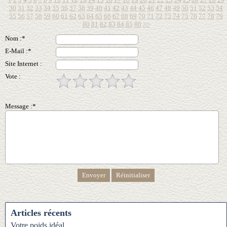
30
31
32
33
34
35
36
37
38
39
40
41
42
43
44
45
46
47
48
49
50
51
52
53
54
55
56
57
58
59
60
61
62
63
64
65
66
67
68
69
70
71
72
73
74
75
76
77
78
79
80
81
82
83
84
85
86
>>
Nom :*
E-Mail :*
Site Internet :
Vote :
Message :*
Articles récents
Votre poids idéal