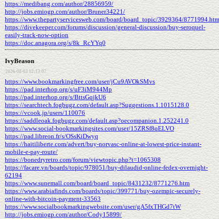
https://medibang.com/author/28856959/
http://jobs.emiogp.com/author/Bruner34221/
https://www.thepartyservicesweb.com/board/board_topic/3929364/8771994.ht
https://divekeeper.com/forums/discussion/general-discussion/buy-seroquel-
easily-track-now-option
https://doc.anagora.org/s/8k_RcYYq0
IvyBeason
2026-08-03 12:13:07
https://www.bookmarkingfree.com/user/jCu9AVOkSMvs
https://pad.interhop.org/s/uF3iM944Mp
https://pad.interhop.org/s/BttsGqjkU6
https://searchtech.fogbugz.com/default.asp?Suggestions.1.1015128.0
https://vcook.jp/users/110076
https://saddleoak.fogbugz.com/default.asp?oecompanion.1.252241.0
https://www.social-bookmarkingsites.com/user/15ZRSf8qELVO
https://pad.libreon.fr/s/OSsKiDwyq
https://haitiliberte.com/advert/buy-norvasc-online-at-lowest-price-instant-
mobile-e-pay-route/
https://bonedryretro.com/forum/viewtopic.php?t=1065308
https://facare.vn/boards/topic/978051/buy-dilaudid-online-fedex-overnight-
62194
https://www.sunemall.com/board/board_topic/8431232/8771276.htm
https://www.arabiafinds.com/boards/topic/399771/buy-ozempic-securely-
online-with-bitcoin-payment-33563
https://www.socialbookmarkingwebsite.com/user/gA5fxTHGd7tW
http://jobs.emiogp.com/author/Cody15899/