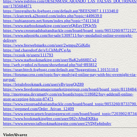
https://www.gabitos.com/DESENMASCARANDO_LAS_FALSAS_DOCTRINAS/t
nm=1785684871
https://integraltechs.fogbugz.com/default.asp?BEES2007.1.113340.0
https://clearcreek.a2hosted.com/index.php?topic=449639.0
https://nubianpoets.net/forum/index.php?topic=741134.0
https://www.starbookmarking.com/user/eQbEqvTPQzYb
https://www.crossroadsbaitandtackle.com/board/board_topic/9053260/8772127
https://www.adpost4u.com/for-sale/1309711/buy-modafinil-online-overnight-
delivery
https://www.freewebmarks.com/user/2wmpuZGiKdle
https://md.chaosdorf.de/s/LChMzPCgAx
https://vcook.jp/users/111793
https://www.starbookmarking.com/user/BaK2u668ECx2
http://web.symbol.rs/forum/showthread.php?tid=893812
https://searchtech.fogbugz.com/default.asp?Suggestions.1.1015110.0
https://forumaccess.com/topic/buy-modvigil-online-pay-with-btc-overnight-via-
paypal/
https://letsdobookmark.com/user/eBvjzogQiZ89
https://www.freedomteamapexmarketinggroup.com/board/board_topic/8118484
http://morgeana.devsmartly.com/en/boards/topic/118682/buy-adderall-online-
store-accepting-bitcoin-87471
https://www.crossroadsbaitandtackle.com/board/board_topic/9053260/8733790
https://grepmed.com/Order_Ativan_12409
https://www.greencarpetcleaningprescott.com/board/board_topic/7203902/873
https://www.bookmarkingfree.com/user/082vA9mEKRkq
https://www.newsocialbookmarkingsite.com/user/2VDjFa4nbqhv
VioletAlvarez