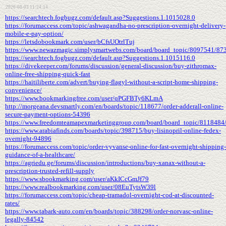
2026-08-03 11:24:14
https://searchtech.fogbugz.com/default.asp?Suggestions.1.1015028.0
https://forumaccess.com/topic/ashwagandha-no-prescription-overnight-delivery-
mobile-e-pay-option/
https://letsdobookmark.com/user/bCfsUOtrlTuj
https://www.newazmagic.simplysmartwebs.com/board/board_topic/8097541/87
https://searchtech.fogbugz.com/default.asp?Suggestions.1.1015116.0
https://divekeeper.com/forums/discussion/general-discussion/buy-zithromax-
online-free-shipping-quick-fast
https://haitiliberte.com/advert/buying-flagyl-without-a-script-home-shipping-
convenience/
https://www.bookmarkingfree.com/user/qPGFBTy6KLmA
http://morgeana.devsmartly.com/en/boards/topic/118677/order-adderall-online-
secure-payment-options-54396
https://www.freedomteamapexmarketinggroup.com/board/board_topic/8118484
https://www.arabiafinds.com/boards/topic/398715/buy-lisinopril-online-fedex-
overnight-94896
https://forumaccess.com/topic/order-vyvanse-online-for-fast-overnight-shipping-
guidance-of-a-healthcare/
https://agriedu.ge/forums/discussion/introductions/buy-xanax-without-a-
prescription-trusted-refill-supply
https://www.sbookmarking.com/user/aKkICcGmJf79
https://www.realbookmarking.com/user/08EuTytsW39l
https://forumaccess.com/topic/cheap-tramadol-overnight-cod-at-discounted-
rates/
https://www.tabark-auto.com/en/boards/topic/388298/order-norvasc-online-
legally-84542