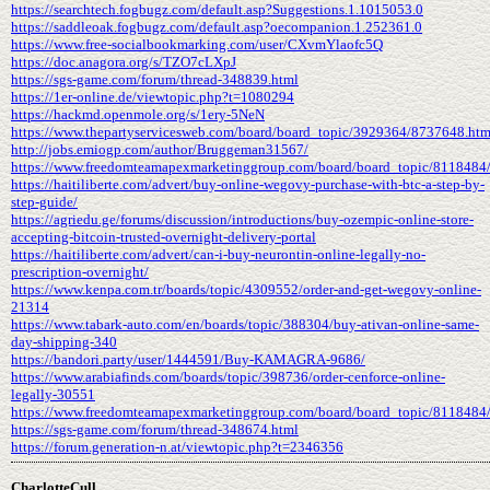
https://searchtech.fogbugz.com/default.asp?Suggestions.1.1015053.0
https://saddleoak.fogbugz.com/default.asp?oecompanion.1.252361.0
https://www.free-socialbookmarking.com/user/CXvmYlaofc5Q
https://doc.anagora.org/s/TZO7cLXpJ
https://sgs-game.com/forum/thread-348839.html
https://1er-online.de/viewtopic.php?t=1080294
https://hackmd.openmole.org/s/1ery-5NeN
https://www.thepartyservicesweb.com/board/board_topic/3929364/8737648.ht
http://jobs.emiogp.com/author/Bruggeman31567/
https://www.freedomteamapexmarketinggroup.com/board/board_topic/8118484
https://haitiliberte.com/advert/buy-online-wegovy-purchase-with-btc-a-step-by-
step-guide/
https://agriedu.ge/forums/discussion/introductions/buy-ozempic-online-store-
accepting-bitcoin-trusted-overnight-delivery-portal
https://haitiliberte.com/advert/can-i-buy-neurontin-online-legally-no-
prescription-overnight/
https://www.kenpa.com.tr/boards/topic/4309552/order-and-get-wegovy-online-
21314
https://www.tabark-auto.com/en/boards/topic/388304/buy-ativan-online-same-
day-shipping-340
https://bandori.party/user/1444591/Buy-KAMAGRA-9686/
https://www.arabiafinds.com/boards/topic/398736/order-cenforce-online-
legally-30551
https://www.freedomteamapexmarketinggroup.com/board/board_topic/8118484
https://sgs-game.com/forum/thread-348674.html
https://forum.generation-n.at/viewtopic.php?t=2346356
CharlotteCull