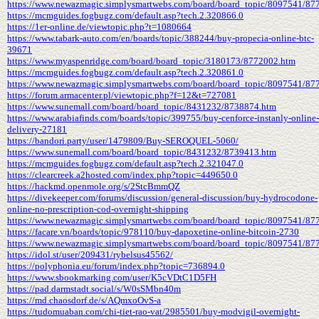
https://www.newazmagic.simplysmartwebs.com/board/board_topic/8097541/87
https://mcmguides.fogbugz.com/default.asp?tech.2.320866.0
https://1er-online.de/viewtopic.php?t=1080664
https://www.tabark-auto.com/en/boards/topic/388244/buy-propecia-online-btc-
39671
https://www.myaspenridge.com/board/board_topic/3180173/8772002.htm
https://mcmguides.fogbugz.com/default.asp?tech.2.320861.0
https://www.newazmagic.simplysmartwebs.com/board/board_topic/8097541/87
https://forum.armacenter.pl/viewtopic.php?f=12&t=727081
https://www.sunemall.com/board/board_topic/8431232/8738874.htm
https://www.arabiafinds.com/boards/topic/399755/buy-cenforce-instanly-online-
delivery-27181
https://bandori.party/user/1479809/Buy-SEROQUEL-5060/
https://www.sunemall.com/board/board_topic/8431232/8739413.htm
https://mcmguides.fogbugz.com/default.asp?tech.2.321047.0
https://clearcreek.a2hosted.com/index.php?topic=449650.0
https://hackmd.openmole.org/s/2StcBmmQZ
https://divekeeper.com/forums/discussion/general-discussion/buy-hydrocodone-
online-no-prescription-cod-overnight-shipping
https://www.newazmagic.simplysmartwebs.com/board/board_topic/8097541/87
https://facare.vn/boards/topic/978110/buy-dapoxetine-online-bitcoin-2730
https://www.newazmagic.simplysmartwebs.com/board/board_topic/8097541/87
https://idol.st/user/209431/rybelsus45562/
https://polyphonia.eu/forum/index.php?topic=736894.0
https://www.sbookmarking.com/user/K5cVDtC1D5FH
https://pad.darmstadt.social/s/W0sSMbn40m
https://md.chaosdorf.de/s/AQmxoOvS-a
https://tudomuaban.com/chi-tiet-rao-vat/2985501/buy-modvigil-overnight-