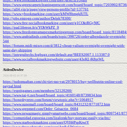
https://www.bookmarkingfree.com/user/AeM1IfTGjai0
https://www.greencarpetcleaningprescott.com/board/board_topic/7203902/873
https://all4.vip/p/page/view-persons-profile?id=137761
https://www.ybookmarking.com/user/kMW8hmgkIUTL
http://jobs.emiogp.com/author/Delph78300/
https://www.free-socialbookmarking.com/user/g1COktRGyNfC
https://pad.libreon.fr/s/YObWkPZ_9
https://www.freedomteamapexmarketinggroup.com/board/board_topic/8118484
https://www.arabiafinds.com/boards/topic/398726/order-albendazole-overnight-
544
https://forums.midi-mixer.com/d/3812-cheap-valium-overnight-overnight-with-
same-day-shipping
https://integraltechs.fogbugz.com/default.asp?BEES2007.1.113387.0
https://www.socialbookmarkingwebsite.com/user/43eKLjK8ptWL
AidenDowler
2026-08-03 10:47:06
https://tudomuaban.com/chi-tiet-rao-vat/2978015/buy-wellbutrin-online-cod-
paypal.html
https://espritgames.com/members/52120260/
https://www.tai-ji.net/board/board_topic/4160148/8739834.htm
https://bonedryretro.com/forum/viewtopic.php?t=1064917
https://www.sunemall.com/board/board_topic/8431232/8771872.htm
https://www.grepmed.com/Order_Grisactin_0684
https://www.newazmagic.simplysmartwebs.com/board/board_topic/8097541/87
https://comunidad.espoesia.com/lizalorak/buy-norvasc-easily-via-btc/
https://www.starbookmarking.com/user/QYH4PspKrwiY
https://www.freewebmarks.com/user/Am8aUWcriowq