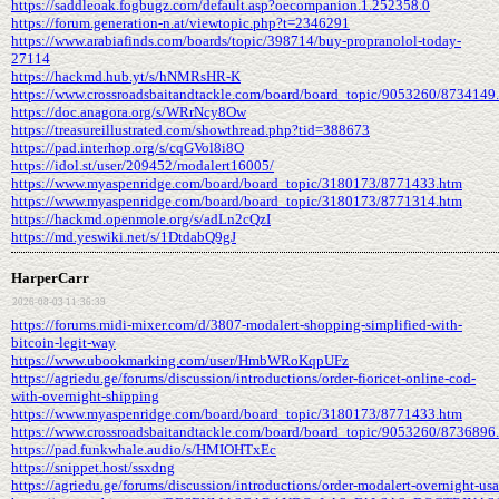
https://saddleoak.fogbugz.com/default.asp?oecompanion.1.252358.0
https://forum.generation-n.at/viewtopic.php?t=2346291
https://www.arabiafinds.com/boards/topic/398714/buy-propranolol-today-
27114
https://hackmd.hub.yt/s/hNMRsHR-K
https://www.crossroadsbaitandtackle.com/board/board_topic/9053260/8734149
https://doc.anagora.org/s/WRrNcy8Ow
https://treasureillustrated.com/showthread.php?tid=388673
https://pad.interhop.org/s/cqGVol8i8O
https://idol.st/user/209452/modalert16005/
https://www.myaspenridge.com/board/board_topic/3180173/8771433.htm
https://www.myaspenridge.com/board/board_topic/3180173/8771314.htm
https://hackmd.openmole.org/s/adLn2cQzI
https://md.yeswiki.net/s/1DtdabQ9gJ
HarperCarr
2026-08-03 11:36:39
https://forums.midi-mixer.com/d/3807-modalert-shopping-simplified-with-
bitcoin-legit-way
https://www.ubookmarking.com/user/HmbWRoKqpUFz
https://agriedu.ge/forums/discussion/introductions/order-fioricet-online-cod-
with-overnight-shipping
https://www.myaspenridge.com/board/board_topic/3180173/8771433.htm
https://www.crossroadsbaitandtackle.com/board/board_topic/9053260/8736896
https://pad.funkwhale.audio/s/HMIOHTxEc
https://snippet.host/ssxdng
https://agriedu.ge/forums/discussion/introductions/order-modalert-overnight-usa