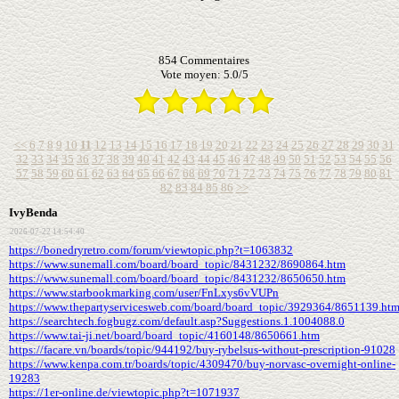
854
Commentaires
Vote moyen:
5.0
/
5
<<
6
7
8
9
10
11
12
13
14
15
16
17
18
19
20
21
22
23
24
25
26
27
28
29
30
31
32
33
34
35
36
37
38
39
40
41
42
43
44
45
46
47
48
49
50
51
52
53
54
55
56
57
58
59
60
61
62
63
64
65
66
67
68
69
70
71
72
73
74
75
76
77
78
79
80
81
82
83
84
85
86
>>
IvyBenda
2026-07-22 14:54:40
https://bonedryretro.com/forum/viewtopic.php?t=1063832
https://www.sunemall.com/board/board_topic/8431232/8690864.htm
https://www.sunemall.com/board/board_topic/8431232/8650650.htm
https://www.starbookmarking.com/user/FnLxys6vVUPn
https://www.thepartyservicesweb.com/board/board_topic/3929364/8651139.ht
https://searchtech.fogbugz.com/default.asp?Suggestions.1.1004088.0
https://www.tai-ji.net/board/board_topic/4160148/8650661.htm
https://facare.vn/boards/topic/944192/buy-rybelsus-without-prescription-91028
https://www.kenpa.com.tr/boards/topic/4309470/buy-norvasc-overnight-online-
19283
https://1er-online.de/viewtopic.php?t=1071937