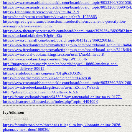
https://www.crossroadsbaitandtackle.com/board/board_topic/9053260/8651536
https://www.crossroadsbaitandtackle.com/board/board_topic/9053260/8690454
https://1er-online.de/viewtopic.php?t=1041219
https://bonedryretro.com/forum/viewtopic.php?t=1063863
https://agriedu.ge/forums/discussion/introductions/accutane-no-prescription-
overnight-delivery-via-bitcoin
https://www.thepartyservicesweb.com/board/board_topic/3929364/8692562.ht
https://hackmd.okfn.de/s/HJg6r_rEfx
https://www.sunemall.com/board/board_topic/8431232/8692260.htm
https://www.freedomteamapexmarketinggroup.com/board/board_topic/8118484
https://www.freedomteamapexmarketinggroup.com/board/board_topic/8118484
https://www.social-bookmarkingsites.com/user/LYaoMnIwv5tK
https://www.abookmarking.com/user/l4jrpWBm0plb
http://morgeana.devsmartly.com/en/boards/topic/118660/antabuse-cod-
overnight-delivery-89612
https://letsdobookmark.com/user/OTq9sz3OXR6f
https://biopharmamash.com/viewtopic.php?t=1492836
https://www.crossroadsbaitandtackle.com/board/board_topic/9053260/8691268
https://www.freebookmarkingsite.com/user/nZXmoqJWzxck
http://jobs.emiogp.com/author/Arellano16153/
https://facare.vn/boards/topic/945505/buy-tapentadol-online-no-rx-91771
https://clearcreek.a2hosted.com/index.php?topic=449409.0
IvyAdkinson
2026-07-22 14:41:52
https://forumketoan.com/threads/is-it-legal-to-buy-klonopin-online-2026-
pharmacy-next-door.100936/