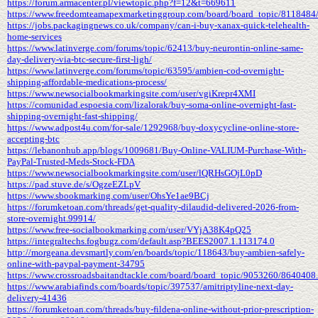
https://forum.armacenter.pl/viewtopic.php?f=12&t=669611
https://www.freedomteamapexmarketinggroup.com/board/board_topic/8118484
https://jobs.packagingnews.co.uk/company/can-i-buy-xanax-quick-telehealth-
home-services
https://www.latinverge.com/forums/topic/62413/buy-neurontin-online-same-
day-delivery-via-btc-secure-first-ligh/
https://www.latinverge.com/forums/topic/63595/ambien-cod-overnight-
shipping-affordable-medications-process/
https://www.newsocialbookmarkingsite.com/user/vgiKrepr4XMI
https://comunidad.espoesia.com/lizalorak/buy-soma-online-overnight-fast-
shipping-overnight-fast-shipping/
https://www.adpost4u.com/for-sale/1292968/buy-doxycycline-online-store-
accepting-btc
https://lebanonhub.app/blogs/1009681/Buy-Online-VALIUM-Purchase-With-
PayPal-Trusted-Meds-Stock-FDA
https://www.newsocialbookmarkingsite.com/user/lQRHsGOjL0pD
https://pad.stuve.de/s/OgzeEZLpV
https://www.sbookmarking.com/user/OhsYe1ae9BCj
https://forumketoan.com/threads/get-quality-dilaudid-delivered-2026-from-
store-overnight.99914/
https://www.free-socialbookmarking.com/user/VYjA38K4pQ25
https://integraltechs.fogbugz.com/default.asp?BEES2007.1.113174.0
http://morgeana.devsmartly.com/en/boards/topic/118643/buy-ambien-safely-
online-with-paypal-payment-34795
https://www.crossroadsbaitandtackle.com/board/board_topic/9053260/8640408
https://www.arabiafinds.com/boards/topic/397537/amitriptyline-next-day-
delivery-41436
https://forumketoan.com/threads/buy-fildena-online-without-prior-prescription-