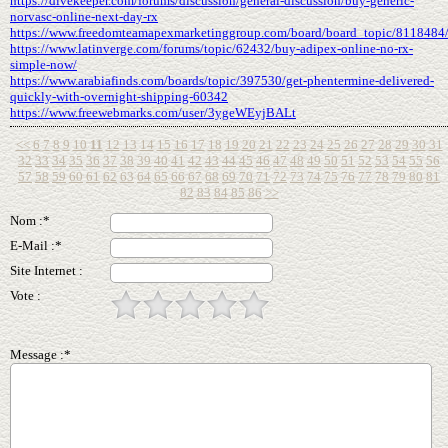
https://divekeeper.com/forums/discussion/general-discussion/buy-generic-
norvasc-online-next-day-rx
https://www.freedomteamapexmarketinggroup.com/board/board_topic/8118484
https://www.latinverge.com/forums/topic/62432/buy-adipex-online-no-rx-
simple-now/
https://www.arabiafinds.com/boards/topic/397530/get-phentermine-delivered-
quickly-with-overnight-shipping-60342
https://www.freewebmarks.com/user/3ygeWEyjBALt
<<
6
7
8
9
10
11
12
13
14
15
16
17
18
19
20
21
22
23
24
25
26
27
28
29
30
31
32
33
34
35
36
37
38
39
40
41
42
43
44
45
46
47
48
49
50
51
52
53
54
55
56
57
58
59
60
61
62
63
64
65
66
67
68
69
70
71
72
73
74
75
76
77
78
79
80
81
82
83
84
85
86
>>
Nom :*
E-Mail :*
Site Internet :
Vote :
Message :*