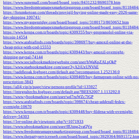
https://www.sunemall.com/board/board_topic/8431232/8690378.htm
https://www.freedomteamapexmarketinggroup.com/board/board_topic/8118484
https://forumketoan.com/threads/provigil-buying-online-made-easy-2026-same-
day-shipping.100741/
https://www.myaspenridge.com/board/board_topic/3180173/8650652.htm
https://www.freedomteamapexmarketinggroup.com/board/board_topic/8118484
https://www.kenpa.com.tr/boards/topic/4309355/buy-propranolol-online-via-
bitcoin-14554
https://www.arabiafinds.com/boards/topic/398697/buy-amoxil-online-at-the-
cheap-price-with-cod-15553
https://www.kenpa.com.tr/boards/topic/4309443/buy-amoxil-overnight-
shipping-paypal-74144
https://www.socialbookmarkingwebsite.com/user/bWaKpZALpOkP
https://www.starbookmarking.com/user/3yA2iUxUNVAE
https://saddleoak.fogbugz.com/default.asp?oecompanion.1.252136.0
https://www.kenpa.com.tr/boards/topic/4309469/buy-farmapram-online-with-no-
prescription-3843
https://all4.vip/p/page/view-persons-profile?id=135927
https://integraltechs.fogbugz.com/default.asp?BEES2007.1.113292.0
https://www.ybookmarking.com/user/wd7ruWZc7lGP
https://www.arabiafinds.com/boards/topic/398674/cheap-adderall-fedex-
overnight-10670
https://www.kenpa.com.tr/boards/topic/4309448/buy-fildena-with-overnight-
delivery-54303
https://1er-online.de/viewtopic.php?t=1071933
https://www.ubookmarking.com/user/fIUtmg2vaQVq
https://www.freedomteamapexmarketinggroup.com/board/board_topic/8118484
https://www.thepartyservicesweb.com/board/board_topic/3929364/8691572.ht