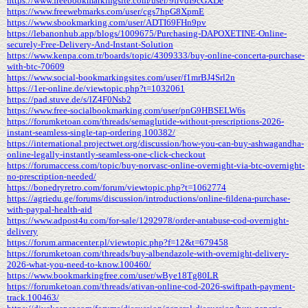
https://www.freebookmarkingsite.com/user/9frvdI9cGXDe
https://www.freewebmarks.com/user/cgs7hpG8XpmE
https://www.sbookmarking.com/user/ADTI69FHn9pv
https://lebanonhub.app/blogs/1009675/Purchasing-DAPOXETINE-Online-
securely-Free-Delivery-And-Instant-Solution
https://www.kenpa.com.tr/boards/topic/4309333/buy-online-concerta-purchase-
with-btc-70609
https://www.social-bookmarkingsites.com/user/f1mrBJ4Srl2n
https://1er-online.de/viewtopic.php?t=1032061
https://pad.stuve.de/s/lZ4F0Nsb2
https://www.free-socialbookmarking.com/user/pnG9HBSELW6s
https://forumketoan.com/threads/semaglutide-without-prescriptions-2026-
instant-seamless-single-tap-ordering.100382/
https://international.projectwet.org/discussion/how-you-can-buy-ashwagandha-
online-legally-instantly-seamless-one-click-checkout
https://forumaccess.com/topic/buy-norvasc-online-overnight-via-btc-overnight-
no-prescription-needed/
https://bonedryretro.com/forum/viewtopic.php?t=1062774
https://agriedu.ge/forums/discussion/introductions/online-fildena-purchase-
with-paypal-health-aid
https://www.adpost4u.com/for-sale/1292978/order-antabuse-cod-overnight-
delivery
https://forum.armacenter.pl/viewtopic.php?f=12&t=679458
https://forumketoan.com/threads/buy-albendazole-with-overnight-delivery-
2026-what-you-need-to-know.100460/
https://www.bookmarkingfree.com/user/wBye18Tg80LR
https://forumketoan.com/threads/ativan-online-cod-2026-swiftpath-payment-
track.100463/