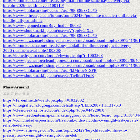
https://forumketoan.com/threads/buy-ritalin-online-same-day-delivery-via-
bitcoin-2026-health-haven.100119/
https://www.bookmarkingfree.com/user/9FjE8hSxGcY8
https://www.latinverge.com/forums/topic/62430/purchase-modalert-online-via-
btc-digitally-solutions/
https://www.grepmed.com/Buy_Imdur_06632
https://www.sbookmarking.com/user/wVYgpFtGIX5z
https://www.bookmarkingfree.com/user/9FjE8hSxGcY8
https://www.newazmagic.simplysmartwebs.com/board/board_topic/8097541/86
https://forumketoan.com/threads/buy-modafinil-online-overnight-delivery-
2026-treatment-available.100368/
https://bonedryretro.com/forum/viewtopic.php?t=1063308
https://www.greencarpetcleaningprescott.com/board/board_topic/7203902/864
https://www.newazmagic.simplysmartwebs.com/board/board_topic/8097541/86
https://www.bookmarkingfree.com/user/kiMrl5cNrXPR
https://www.sbookmarking.com/user/5cTu4hcxTFmR
MaisyArmand
2026-07-10 14:08:26
https://1er-online.de/viewtopic.php?t=1032032
https://integraltechs.fogbugz.com/default.asp?BEES2007.1.113176.0
https://clearcreek.a2hosted.com/index.php?topic=449200.0
https://www.freedomteamapexmarketinggroup.com/board/board_topic/8118484
https://comunidad.espoesia.com/lizalorak/order-vicodin-overnight-fast-private-
reliable-delivery/
https://www.latinverge.com/forums/topic/62429/buy-dilaudid-online-no-
prescription-overnight-overnight-home-del/