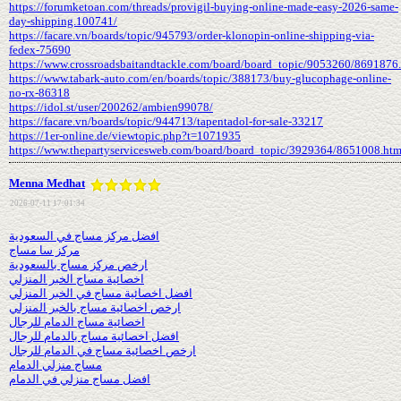
https://forumketoan.com/threads/provigil-buying-online-made-easy-2026-same-
day-shipping.100741/
https://facare.vn/boards/topic/945793/order-klonopin-online-shipping-via-
fedex-75690
https://www.crossroadsbaitandtackle.com/board/board_topic/9053260/8691876
https://www.tabark-auto.com/en/boards/topic/388173/buy-glucophage-online-
no-rx-86318
https://idol.st/user/200262/ambien99078/
https://facare.vn/boards/topic/944713/tapentadol-for-sale-33217
https://1er-online.de/viewtopic.php?t=1071935
https://www.thepartyservicesweb.com/board/board_topic/3929364/8651008.ht
Menna Medhat
2026-07-11 17:01:34
افضل مركز مساج في السعودية
مركز سا مساج
ارخص مركز مساج بالسعودية
اخصائية مساج الخبر المنزلي
افضل اخصائية مساج في الخبر المنزلي
ارخص اخصائية مساج بالخبر المنزلي
اخصائية مساج الدمام للرجال
افضل اخصائية مساج بالدمام للرجال
ارخص اخصائية مساج في الدمام للرجال
مساج منزلي الدمام
افضل مساج منزلي في الدمام