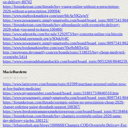
on-delivery-80702
https://forumketoan.com/threads/buy-viagra-online-without-a-prescription-
2026-without-a-prescription.100094/
https://www.starbookmarking.com/user/6fcAeYK2ujpV
https://www.newazmagic.simplysmartwebs.com/board/board_topic/8097541/86
https://forumketoan.com/threads/buy-albendazole-with-overnight-delivery-
2026-what-you-need-to-know.100460/
https://www.adpost4u.com/for-sale/1292973/buy-concerta-online-via-bitcoin
https://hackmd.openmole.org/s/SQqkJjj4C
https://www.newazmagic.simplysmartwebs.com/board/board_topic/8097541/86
https://www.bookmarkingfree.com/user/Yke9zMf3xjUz
http://morgeana.devsmartly.com/en/boards/topic/118635/buy-cheap-modvigil-
overnight-5414
https://www.crossroadsbaitandtackle.com/board/board_topic/9053260/8640259
MacieBurdette
2026-07-10 15:14:50
https://www.latinverge.com/forums/topic/63599/purchase-seroquel-online-now-
at-low-budget-medicine/
https://www.myaspenridge.com/board/board_topic/3180173/8640510.htm
https://www.newazmagic.simplysmartwebs.com/board/board_topic/8097541/86
https://forumketoan.com/threads/ozempic-online-no-prescription-cheap-2026-
change-ordering-using-doordash-support.100367/
https://www.freedomteamapexmarketinggroup.com/board/board_topic/8118484
https://forumketoan.com/threads/buy-champix-overnight-online-2026-same-
day-delivery-via-btc.100121/
https://lebanonhub.app/blogs/1009668/Champix-COD-Overnight-Delivery-For-