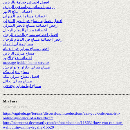
افضل اخصائي حجامة بالرياض
ارخص اخصائي حجامة في الرياض
اخصائى علاج الابهر
اخصائية مساج الخبر المنزلي
افضل اخصائية مساج في الخبر المنزلي
ارخص اخصائية مساج بالخبر المنزلي
اخصائية مساج الدمام للرجال
افضل اخصائية مساج بالدمام للرجال
ارخص اخصائية مساج في الدمام للرجال
مساج منزلي الدمام
افضل مساج منزلي في الدمام
مساج منزلي الرياض
اخصائى علاج الابهر
message jeddah home service
مساج منزلي جازان وابوعريش
مساج منزلي مكة
افضل مساج منزلي مكة
مساج منزلي بحائل
مساج ابها منزلي وفندقي
MiaFarr
2026-07-10 15:29:00
https://agriedu.ge/forums/discussion/introductions/can-you-order-ambien-
online-guidance-of-a-healthcare
http://morgeana.devsmartly.com/en/boards/topic/118631/how-you-can-buy-
wellbutrin-online-legally-15520