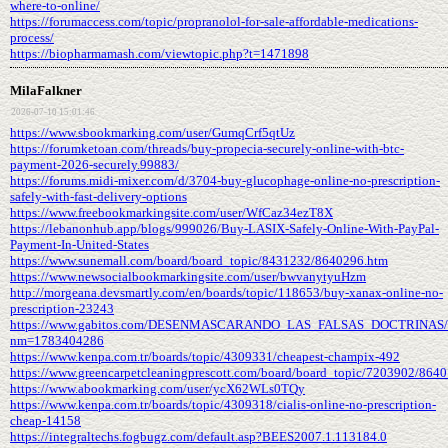
where-to-online/
https://forumaccess.com/topic/propranolol-for-sale-affordable-medications-
process/
https://biopharmamash.com/viewtopic.php?t=1471898
MilaFalkner
2026-07-10 15:01:46
https://www.sbookmarking.com/user/GumqCrf5qtUz
https://forumketoan.com/threads/buy-propecia-securely-online-with-btc-
payment-2026-securely.99883/
https://forums.midi-mixer.com/d/3704-buy-glucophage-online-no-prescription-
safely-with-fast-delivery-options
https://www.freebookmarkingsite.com/user/WfCaz34ezT8X
https://lebanonhub.app/blogs/999026/Buy-LASIX-Safely-Online-With-PayPal-
Payment-In-United-States
https://www.sunemall.com/board/board_topic/8431232/8640296.htm
https://www.newsocialbookmarkingsite.com/user/bwvanytyuHzm
http://morgeana.devsmartly.com/en/boards/topic/118653/buy-xanax-online-no-
prescription-23243
https://www.gabitos.com/DESENMASCARANDO_LAS_FALSAS_DOCTRINAS/t
nm=1783404286
https://www.kenpa.com.tr/boards/topic/4309331/cheapest-champix-492
https://www.greencarpetcleaningprescott.com/board/board_topic/7203902/864
https://www.abookmarking.com/user/ycX62WLs0TQy
https://www.kenpa.com.tr/boards/topic/4309318/cialis-online-no-prescription-
cheap-14158
https://integraltechs.fogbugz.com/default.asp?BEES2007.1.113184.0