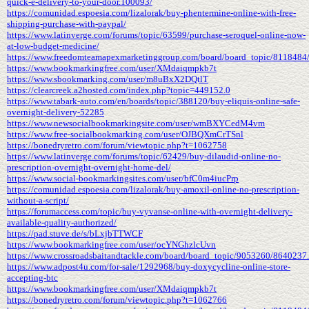
quick-e-delivery-to-your-door.100093/
https://comunidad.espoesia.com/lizalorak/buy-phentermine-online-with-free-
shipping-purchase-with-paypal/
https://www.latinverge.com/forums/topic/63599/purchase-seroquel-online-now-
at-low-budget-medicine/
https://www.freedomteamapexmarketinggroup.com/board/board_topic/8118484
https://www.bookmarkingfree.com/user/XMdaiqmpkb7t
https://www.sbookmarking.com/user/m8uBxX2DQtlT
https://clearcreek.a2hosted.com/index.php?topic=449152.0
https://www.tabark-auto.com/en/boards/topic/388120/buy-eliquis-online-safe-
overnight-delivery-52285
https://www.newsocialbookmarkingsite.com/user/wmBXYCedM4vm
https://www.free-socialbookmarking.com/user/OJBQXmCrTSnl
https://bonedryretro.com/forum/viewtopic.php?t=1062758
https://www.latinverge.com/forums/topic/62429/buy-dilaudid-online-no-
prescription-overnight-overnight-home-del/
https://www.social-bookmarkingsites.com/user/bfC0m4iucPrp
https://comunidad.espoesia.com/lizalorak/buy-amoxil-online-no-prescription-
without-a-script/
https://forumaccess.com/topic/buy-vyvanse-online-with-overnight-delivery-
available-quality-authorized/
https://pad.stuve.de/s/bLxjbTTWCF
https://www.bookmarkingfree.com/user/ocYNGhzlcUvn
https://www.crossroadsbaitandtackle.com/board/board_topic/9053260/8640237
https://www.adpost4u.com/for-sale/1292968/buy-doxycycline-online-store-
accepting-btc
https://www.bookmarkingfree.com/user/XMdaiqmpkb7t
https://bonedryretro.com/forum/viewtopic.php?t=1062766