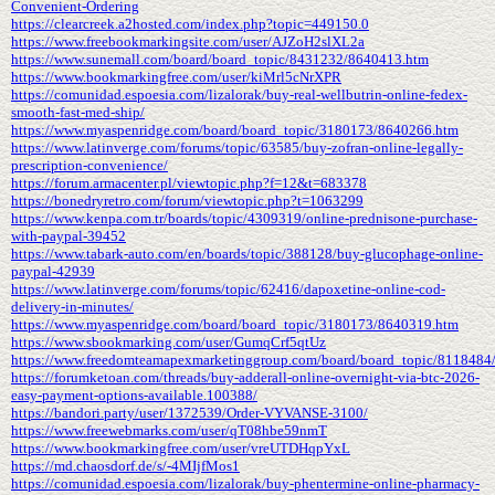
Convenient-Ordering
https://clearcreek.a2hosted.com/index.php?topic=449150.0
https://www.freebookmarkingsite.com/user/AJZoH2slXL2a
https://www.sunemall.com/board/board_topic/8431232/8640413.htm
https://www.bookmarkingfree.com/user/kiMrl5cNrXPR
https://comunidad.espoesia.com/lizalorak/buy-real-wellbutrin-online-fedex-
smooth-fast-med-ship/
https://www.myaspenridge.com/board/board_topic/3180173/8640266.htm
https://www.latinverge.com/forums/topic/63585/buy-zofran-online-legally-
prescription-convenience/
https://forum.armacenter.pl/viewtopic.php?f=12&t=683378
https://bonedryretro.com/forum/viewtopic.php?t=1063299
https://www.kenpa.com.tr/boards/topic/4309319/online-prednisone-purchase-
with-paypal-39452
https://www.tabark-auto.com/en/boards/topic/388128/buy-glucophage-online-
paypal-42939
https://www.latinverge.com/forums/topic/62416/dapoxetine-online-cod-
delivery-in-minutes/
https://www.myaspenridge.com/board/board_topic/3180173/8640319.htm
https://www.sbookmarking.com/user/GumqCrf5qtUz
https://www.freedomteamapexmarketinggroup.com/board/board_topic/8118484
https://forumketoan.com/threads/buy-adderall-online-overnight-via-btc-2026-
easy-payment-options-available.100388/
https://bandori.party/user/1372539/Order-VYVANSE-3100/
https://www.freewebmarks.com/user/qT08hbe59nmT
https://www.bookmarkingfree.com/user/vreUTDHqpYxL
https://md.chaosdorf.de/s/-4MIjfMos1
https://comunidad.espoesia.com/lizalorak/buy-phentermine-online-pharmacy-