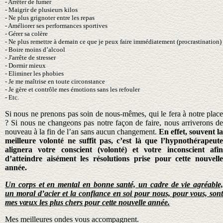
- Arrêter de fumer
- Maigrir de plusieurs kilos
- Ne plus grignoter entre les repas
- Améliorer ses performances sportives
- Gérer sa colère
-
Ne plus remettre à demain ce que je peux faire immédiatement (procrastination)
- Boire moins d’alcool
- J'arrête de stresser
- Dormir mieux
- Eliminer les phobies
- Je me maîtrise en toute circonstance
- Je gère et contrôle mes émotions sans les refouler
- Etc.
Si nous ne prenons pas soin de nous-mêmes, qui le fera à notre place
? Si nous ne changeons pas notre façon de faire, nous arriverons de
nouveau à la fin de l’an sans aucun changement.
En effet, souvent la
meilleure volonté ne suffit pas, c’est là que l’hypnothérapeute
alignera votre conscient (volonté) et votre inconscient afin
d’atteindre aisément les résolutions prise pour cette nouvelle
année.
Un corps et en mental en bonne santé, un cadre de vie agréable,
un moral d’acier et la confiance en soi pour nous, pour vous, sont
mes vœux les plus chers pour cette nouvelle année.
Mes meilleures ondes vous accompagnent.