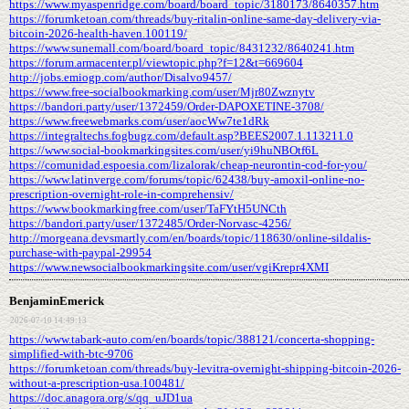
https://www.myaspenridge.com/board/board_topic/3180173/8640357.htm
https://forumketoan.com/threads/buy-ritalin-online-same-day-delivery-via-
bitcoin-2026-health-haven.100119/
https://www.sunemall.com/board/board_topic/8431232/8640241.htm
https://forum.armacenter.pl/viewtopic.php?f=12&t=669604
http://jobs.emiogp.com/author/Disalvo9457/
https://www.free-socialbookmarking.com/user/Mjr80Zwznytv
https://bandori.party/user/1372459/Order-DAPOXETINE-3708/
https://www.freewebmarks.com/user/aocWw7te1dRk
https://integraltechs.fogbugz.com/default.asp?BEES2007.1.113211.0
https://www.social-bookmarkingsites.com/user/yi9huNBOtf6L
https://comunidad.espoesia.com/lizalorak/cheap-neurontin-cod-for-you/
https://www.latinverge.com/forums/topic/62438/buy-amoxil-online-no-
prescription-overnight-role-in-comprehensiv/
https://www.bookmarkingfree.com/user/TaFYtH5UNCth
https://bandori.party/user/1372485/Order-Norvasc-4256/
http://morgeana.devsmartly.com/en/boards/topic/118630/online-sildalis-
purchase-with-paypal-29954
https://www.newsocialbookmarkingsite.com/user/vgiKrepr4XMI
BenjaminEmerick
2026-07-10 14:49:13
https://www.tabark-auto.com/en/boards/topic/388121/concerta-shopping-
simplified-with-btc-9706
https://forumketoan.com/threads/buy-levitra-overnight-shipping-bitcoin-2026-
without-a-prescription-usa.100481/
https://doc.anagora.org/s/qq_uJD1ua