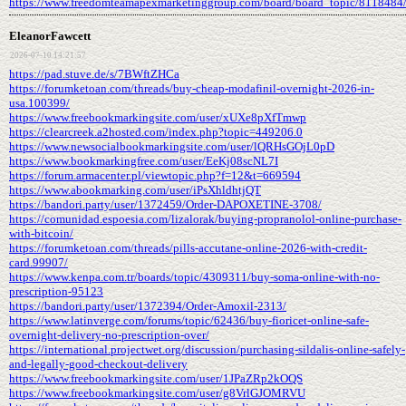
https://www.freedomteamapexmarketinggroup.com/board/board_topic/8118484
EleanorFawcett
2026-07-10 14:21:57
https://pad.stuve.de/s/7BWftZHCa
https://forumketoan.com/threads/buy-cheap-modafinil-overnight-2026-in-
usa.100399/
https://www.freebookmarkingsite.com/user/xUXe8pXfTmwp
https://clearcreek.a2hosted.com/index.php?topic=449206.0
https://www.newsocialbookmarkingsite.com/user/lQRHsGOjL0pD
https://www.bookmarkingfree.com/user/EeKj08scNL7I
https://forum.armacenter.pl/viewtopic.php?f=12&t=669594
https://www.abookmarking.com/user/iPsXhldhtjQT
https://bandori.party/user/1372459/Order-DAPOXETINE-3708/
https://comunidad.espoesia.com/lizalorak/buying-propranolol-online-purchase-
with-bitcoin/
https://forumketoan.com/threads/pills-accutane-online-2026-with-credit-
card.99907/
https://www.kenpa.com.tr/boards/topic/4309311/buy-soma-online-with-no-
prescription-95123
https://bandori.party/user/1372394/Order-Amoxil-2313/
https://www.latinverge.com/forums/topic/62436/buy-fioricet-online-safe-
overnight-delivery-no-prescription-over/
https://international.projectwet.org/discussion/purchasing-sildalis-online-safely-
and-legally-good-checkout-delivery
https://www.freebookmarkingsite.com/user/1JPaZRp2kOQS
https://www.freebookmarkingsite.com/user/g8VrlGJOMRVU