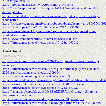
2026-for-you.99918/
https://biopharmamash.com/viewtopic.php?t=1471845
https://www.kenpa.com.tr/boards/topic/4309338/buy-eliquis-cod-next-day-
delivery-10036
https://comunidad.espoesia.com/lizalorak/can-i-buy-doxycycline-sick-days-
made-better/
https://www.newazmagic.simplysmartwebs.com/board/board_topic/8097541/86
https://bandori.party/user/1372539/Order-VYVANSE-3100/
https://www.abookmarking.com/story/buy-ritalin-without-a-prescription-
handled-with-care
https://www.freebookmarkingsite.com/user/StLyKAkiTs52
https://forum.armacenter.pl/viewtopic.php?f=12&t=669612
AidenClinard
2026-07-10 14:35:20
https://www.adpost4u.com/for-sale/1292977/buy-prednisone-online-easily-
overnight
https://forumketoan.com/threads/buy-seroquel-online-legally-via-e-payment-
2026-seamless-ecommerce-checkout.99910/
https://www.sbookmarking.com/user/OhsYe1ae9BCj
https://www.freedomteamapexmarketinggroup.com/board/board_topic/8118484
https://www.social-bookmarkingsites.com/user/LX05c8VKAeYa
https://forum.armacenter.pl/viewtopic.php?f=12&t=683327
https://lebanonhub.app/blogs/1009683/ADDERALL-Overnight-Shipping-
Secure-and-Convenient
https://www.free-socialbookmarking.com/user/wR9QmZskQJ3v
https://forumketoan.com/threads/buy-modvigil-online-via-bitcoin-2026-now-