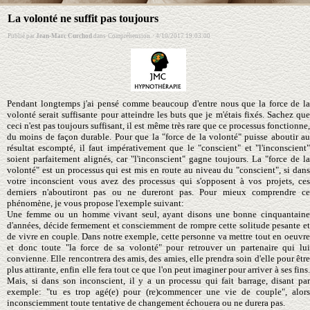
La volonté ne suffit pas toujours
Publié par
Jean-Marc Curchod
dans
Compréhension
·
4/10/2017 19:03:00
Pendant longtemps j'ai pensé comme beaucoup d'entre nous que la force de la
volonté serait suffisante pour atteindre les buts que je m'étais fixés. Sachez que
ceci n'est pas toujours suffisant, il est même très rare que ce processus fonctionne,
du moins de façon durable. Pour que la "force de la volonté" puisse aboutir au
résultat escompté, il faut impérativement que le "conscient" et "l'inconscient"
soient parfaitement alignés, car "l'inconscient" gagne toujours. La "force de la
volonté" est un processus qui est mis en route au niveau du "conscient", si dans
votre inconscient vous avez des processus qui s'opposent à vos projets, ces
derniers n'aboutiront pas ou ne dureront pas. Pour mieux comprendre ce
phénomène, je vous propose l'exemple suivant:
Une femme ou un homme vivant seul, ayant disons une bonne cinquantaine
d'années, décide fermement et consciemment de rompre cette solitude pesante et
de vivre en couple. Dans notre exemple, cette personne va mettre tout en oeuvre
et donc toute "la force de sa volonté" pour retrouver un partenaire qui lui
convienne. Elle rencontrera des amis, des amies, elle prendra soin d'elle pour être
plus attirante, enfin elle fera tout ce que l'on peut imaginer pour arriver à ses fins.
Mais, si dans son inconscient, il y a un processu qui fait barrage, disant par
exemple: "tu es trop agé(e) pour (re)commencer une vie de couple", alors
inconsciemment toute tentative de changement échouera ou ne durera pas.