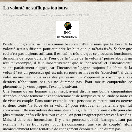
La volonté ne suffit pas toujours
Publié par
Jean-Marc Curchod
dans
Compréhension
·
4/10/2017 19:03:00
Pendant longtemps j'ai pensé comme beaucoup d'entre nous que la force de la
volonté serait suffisante pour atteindre les buts que je m'étais fixés. Sachez que
ceci n'est pas toujours suffisant, il est même très rare que ce processus fonctionne,
du moins de façon durable. Pour que la "force de la volonté" puisse aboutir au
résultat escompté, il faut impérativement que le "conscient" et "l'inconscient"
soient parfaitement alignés, car "l'inconscient" gagne toujours. La "force de la
volonté" est un processus qui est mis en route au niveau du "conscient", si dans
votre inconscient vous avez des processus qui s'opposent à vos projets, ces
derniers n'aboutiront pas ou ne dureront pas. Pour mieux comprendre ce
phénomène, je vous propose l'exemple suivant:
Une femme ou un homme vivant seul, ayant disons une bonne cinquantaine
d'années, décide fermement et consciemment de rompre cette solitude pesante et
de vivre en couple. Dans notre exemple, cette personne va mettre tout en oeuvre
et donc toute "la force de sa volonté" pour retrouver un partenaire qui lui
convienne. Elle rencontrera des amis, des amies, elle prendra soin d'elle pour être
plus attirante, enfin elle fera tout ce que l'on peut imaginer pour arriver à ses fins.
Mais, si dans son inconscient, il y a un processu qui fait barrage, disant par
exemple: "tu es trop agé(e) pour (re)commencer une vie de couple", alors
inconsciemment toute tentative de changement échouera ou ne durera pas.