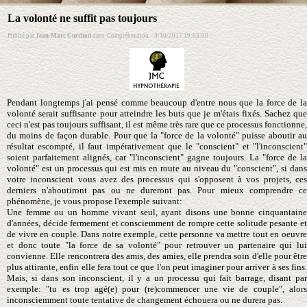
La volonté ne suffit pas toujours
Publié par
Jean-Marc Curchod
dans
Compréhension
·
4/10/2017 19:03:00
Pendant longtemps j'ai pensé comme beaucoup d'entre nous que la force de la
volonté serait suffisante pour atteindre les buts que je m'étais fixés. Sachez que
ceci n'est pas toujours suffisant, il est même très rare que ce processus fonctionne,
du moins de façon durable. Pour que la "force de la volonté" puisse aboutir au
résultat escompté, il faut impérativement que le "conscient" et "l'inconscient"
soient parfaitement alignés, car "l'inconscient" gagne toujours. La "force de la
volonté" est un processus qui est mis en route au niveau du "conscient", si dans
votre inconscient vous avez des processus qui s'opposent à vos projets, ces
derniers n'aboutiront pas ou ne dureront pas. Pour mieux comprendre ce
phénomène, je vous propose l'exemple suivant:
Une femme ou un homme vivant seul, ayant disons une bonne cinquantaine
d'années, décide fermement et consciemment de rompre cette solitude pesante et
de vivre en couple. Dans notre exemple, cette personne va mettre tout en oeuvre
et donc toute "la force de sa volonté" pour retrouver un partenaire qui lui
convienne. Elle rencontrera des amis, des amies, elle prendra soin d'elle pour être
plus attirante, enfin elle fera tout ce que l'on peut imaginer pour arriver à ses fins.
Mais, si dans son inconscient, il y a un processu qui fait barrage, disant par
exemple: "tu es trop agé(e) pour (re)commencer une vie de couple", alors
inconsciemment toute tentative de changement échouera ou ne durera pas.