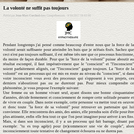
La volonté ne suffit pas toujours
Publié par
Jean-Marc Curchod
dans
Compréhension
·
4/10/2017 19:03:00
Pendant longtemps j'ai pensé comme beaucoup d'entre nous que la force de la
volonté serait suffisante pour atteindre les buts que je m'étais fixés. Sachez que
ceci n'est pas toujours suffisant, il est même très rare que ce processus fonctionne,
du moins de façon durable. Pour que la "force de la volonté" puisse aboutir au
résultat escompté, il faut impérativement que le "conscient" et "l'inconscient"
soient parfaitement alignés, car "l'inconscient" gagne toujours. La "force de la
volonté" est un processus qui est mis en route au niveau du "conscient", si dans
votre inconscient vous avez des processus qui s'opposent à vos projets, ces
derniers n'aboutiront pas ou ne dureront pas. Pour mieux comprendre ce
phénomène, je vous propose l'exemple suivant:
Une femme ou un homme vivant seul, ayant disons une bonne cinquantaine
d'années, décide fermement et consciemment de rompre cette solitude pesante et
de vivre en couple. Dans notre exemple, cette personne va mettre tout en oeuvre
et donc toute "la force de sa volonté" pour retrouver un partenaire qui lui
convienne. Elle rencontrera des amis, des amies, elle prendra soin d'elle pour être
plus attirante, enfin elle fera tout ce que l'on peut imaginer pour arriver à ses fins.
Mais, si dans son inconscient, il y a un processu qui fait barrage, disant par
exemple: "tu es trop agé(e) pour (re)commencer une vie de couple", alors
inconsciemment toute tentative de changement échouera ou ne durera pas.