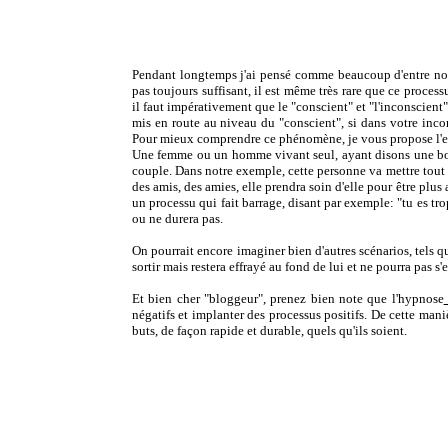
Pendant longtemps j'ai pensé comme beaucoup d'entre nous q
pas toujours suffisant, il est même très rare que ce proces
il faut impérativement que le "conscient" et "l'inconscient"
mis en route au niveau du "conscient", si dans votre inco
Pour mieux comprendre ce phénomène, je vous propose l'
Une femme ou un homme vivant seul, ayant disons une bon
couple. Dans notre exemple, cette personne va mettre tout 
des amis, des amies, elle prendra soin d'elle pour être plus a
un processu qui fait barrage, disant par exemple: "tu es 
ou ne durera pas.
On pourrait encore imaginer bien d'autres scénarios, tels 
sortir mais restera effrayé au fond de lui et ne pourra pas s
Et bien cher "bloggeur", prenez bien note que l'hypnose
négatifs et implanter des processus positifs. De cette mani
buts, de façon rapide et durable, quels qu'ils soient.