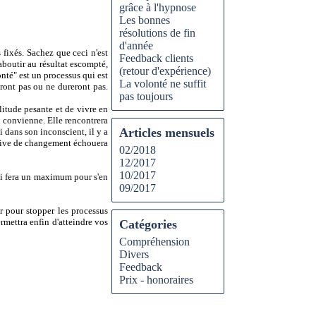
grâce à l'hypnose
Les bonnes
résolutions de fin
d'année
 fixés. Sachez que ceci n'est
Feedback clients
aboutir au résultat escompté,
(retour d'expérience)
onté" est un processus qui est
La volonté ne suffit
iront pas ou ne dureront pas.
pas toujours
tude pesante et de vivre en
i convienne. Elle rencontrera
Articles mensuels
si dans son inconscient, il y a
ative de changement échouera
02/2018
12/2017
10/2017
qui fera un maximum pour s'en
09/2017
ur pour stopper les processus
rmettra enfin d'atteindre vos
Catégories
Compréhension
Divers
Feedback
Prix - honoraires