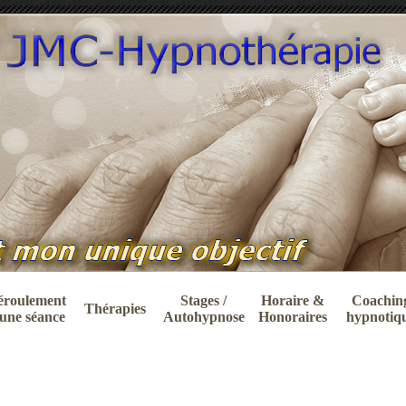
éroulement
Stages /
Horaire &
Coachin
Thérapies
une séance
Autohypnose
Honoraires
hypnotiq