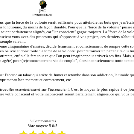
ue la force de la volonté serait suffisante pour atteindre les buts que je m'étais
sus fonctionne, du moins de façon durable. Pour que la "force de la volonté" puisse 
 soient parfaitement alignés, car "l'inconscient" gagne toujours. La "force de la vol
nscient vous avez des processus qui s'opposent à vos projets, ces derniers n'about
exemple suivant:
ne cinquantaine d'années, décide fermement et consciemment de rompre cette soli
en oeuvre et donc toute "la force de sa volonté" pour retrouver un partenaire qui lu
ttirante, enfin elle fera tout ce que l'on peut imaginer pour arriver à ses fins. Mais, 
trop agé(e) pour (re)commencer une vie de couple", alors inconsciemment toute tent
que: l'accroc au tabac qui arrête de fumer et retombe dans son addiction, le timide 
'exprimer
au bon moment et
correctement, etc.
travaille essentiellement sur l'inconscient
. C'est le moyen le plus rapide à ce jo
ère votre conscient et votre inconscient seront parfaitement alignés, ce qui vous pe
5
Commentaires
Vote moyen:
5.0
/
5