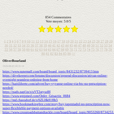
854
Commentaires
Vote moyen:
5.0
/
5
1
2
3
4
5
6
7
8
9
10
11
12
13
14
15
16
17
18
19
20
21
22
23
24
25
26
27
28
29
30
31
32
33
34
35
36
37
38
39
40
41
42
43
44
45
46
47
48
49
50
51
52
53
54
55
56
57
58
59
60
61
62
63
64
65
66
67
68
69
70
71
72
73
74
75
76
77
78
79
80
81
82
83
84
85
86
>>
OliverBourland
2026-08-03 18:35:14
https://www.sunemall.com/board/board_topic/8431232/8739413.htm
https://divekeeper.com/forums/discussion/general-discussion/ativan-online-
overnight-seamless-ordering-from-home
https://haitiliberte.com/advert/buy-vyvanse-online-via-btc-no-prescription-
needed/
https://pads.zapf.in/s/uVT2atyudH
https://www.grepmed.com/Order_Grisactin_0684
https://md.chaosdorf.de/s/6ZLHk81Hh5
https://www.bookmarkingfree.com/story/buy-tapentadol-no-prescription-now-
super-flexibleble-payment-options-available
https://www.crossroadsbaitandtackle.com/board/board_topic/9053260/8734253