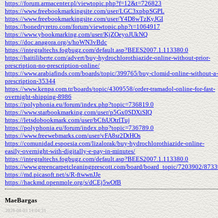
https://forum.armacenter.pl/viewtopic.php?f=12&t=726823
https://www.freebookmarkingsite.com/user/LGC3xpbpSGPL
https://www.freebookmarkingsite.com/user/Y4D8wTzKyJGI
https://bonedryretro.com/forum/viewtopic.php?t=1064917
https://www.ybookmarking.com/user/KjZOeyoJUkNQ
https://doc.anagora.org/s/hoWN3vBdc
https://integraltechs.fogbugz.com/default.asp?BEES2007.1.113380.0
https://haitiliberte.com/advert/buy-hydrochlorothiazide-online-without-prior-
prescription-no-prescription-online/
https://www.arabiafinds.com/boards/topic/399765/buy-clomid-online-without-a-
prescription-35344
https://www.kenpa.com.tr/boards/topic/4309558/order-tramadol-online-for-fast-
overnight-shipping-8986
https://polyphonia.eu/forum/index.php?topic=736819.0
https://www.starbookmarking.com/user/p5Gx0SDXiSIQ
https://letsdobookmark.com/user/bCfsUOtrlTuj
https://polyphonia.eu/forum/index.php?topic=736789.0
https://www.freewebmarks.com/user/vFA8sr2DtHOs
https://comunidad.espoesia.com/lizalorak/buy-hydrochlorothiazide-online-
easily-overnight-with-digitally-e-pay-in-minutes/
https://integraltechs.fogbugz.com/default.asp?BEES2007.1.113380.0
https://www.greencarpetcleaningprescott.com/board/board_topic/7203902/873
https://md.picasoft.net/s/R-ftwwnJJe
https://hackmd.openmole.org/s/dCEj5wOfB
MaeBargas
2026-08-03 14:04:31