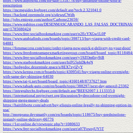
https://www.adpost4u.com/for-sale/1318778/buy-antabuse-online-with-a-
prescription
https://mcmguides.fogbugz.com/default.asp?tech.2.321041.0
https://hackmd.openmole.org/s/s4ewuCWdh
http://jobs.emiogp.com/author/Carbone23659/
https://www.gabitos.com/DESENMASCARANDO_LAS_FALSAS_DOCTRINAS/t
nm=1785680424
https://www.free-socialbookmarking.com/user/n2EcYXGw1L0P
https://www.arabiafinds.com/boards/topic/398713/buy-viagra-with-credit-card-
64881
https://forumaccess.com/topic/order-viagra-now-quick-e-delivery-to-your-door/
https://www.freedomteamapexmarketinggroup.com/board/board_topic/8118484
https://www.free-socialbookmarking.com/user/y19ZOm0zy9iB
https://www.starbookmarking.com/user/hiFG5phDk4gN
https://hedgedoc.dezentrale.space/s/8EX7zylZyY
https://www.kenpa.com.tr/boards/topic/4309541/buy-viagra-online-overnight-
with-same-day-shipping-64030
https://www.tai-ji.net/board/board_topic/4160148/8737627.htm
https://www.tabark-auto.com/en/boards/topic/388297/next-day-amoxil-23362
https://integraltechs.fogbugz.com/default.asp?BEES2007.1.113335.0
https://international.projectwet.org/discussion/hydrocodone-cod-overnight-
shipping-mega-money-deals
https://haitiliberte.com/advert/buy-eliquis-online-legally-to-shipping-option-in-
usa/
http://morgeana.devsmartly.com/en/boards/topic/118675/buy-prednisolone-
instanly-online-delivery-66776
https://1er-online.de/viewtopic.php?t=1080633
https://www.free-socialbookmarking.com/user/a07FowojUY5T