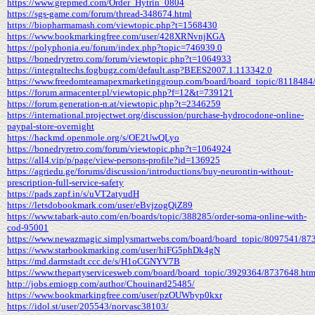
https://www.grepmed.com/Order_Hytrin_0804
https://sgs-game.com/forum/thread-348674.html
https://biopharmamash.com/viewtopic.php?t=1568430
https://www.bookmarkingfree.com/user/428XRNvnjKGA
https://polyphonia.eu/forum/index.php?topic=746939.0
https://bonedryretro.com/forum/viewtopic.php?t=1064933
https://integraltechs.fogbugz.com/default.asp?BEES2007.1.113342.0
https://www.freedomteamapexmarketinggroup.com/board/board_topic/8118484
https://forum.armacenter.pl/viewtopic.php?f=12&t=739121
https://forum.generation-n.at/viewtopic.php?t=2346259
https://international.projectwet.org/discussion/purchase-hydrocodone-online-
paypal-store-overnight
https://hackmd.openmole.org/s/OE2UwQLyo
https://bonedryretro.com/forum/viewtopic.php?t=1064924
https://all4.vip/p/page/view-persons-profile?id=136925
https://agriedu.ge/forums/discussion/introductions/buy-neurontin-without-
prescription-full-service-safety
https://pads.zapf.in/s/uVT2atyudH
https://letsdobookmark.com/user/eBvjzogQiZ89
https://www.tabark-auto.com/en/boards/topic/388285/order-soma-online-with-
cod-95001
https://www.newazmagic.simplysmartwebs.com/board/board_topic/8097541/87
https://www.starbookmarking.com/user/hiFG5phDk4gN
https://md.darmstadt.ccc.de/s/H1oCGNYV7B
https://www.thepartyservicesweb.com/board/board_topic/3929364/8737648.ht
http://jobs.emiogp.com/author/Chouinard25485/
https://www.bookmarkingfree.com/user/pzOUWbyp0kxr
https://idol.st/user/205543/norvasc38103/