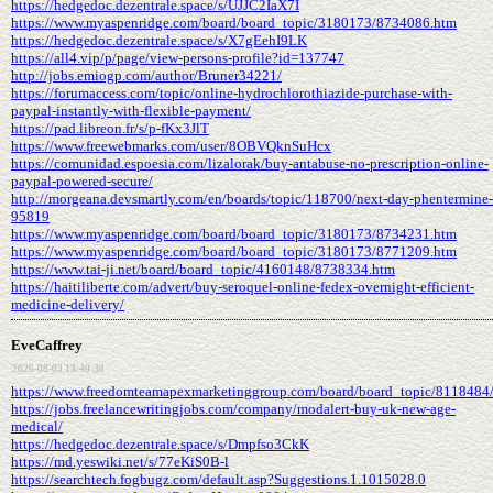
https://hedgedoc.dezentrale.space/s/UJJC2IaX7I
https://www.myaspenridge.com/board/board_topic/3180173/8734086.htm
https://hedgedoc.dezentrale.space/s/X7gEehI9LK
https://all4.vip/p/page/view-persons-profile?id=137747
http://jobs.emiogp.com/author/Bruner34221/
https://forumaccess.com/topic/online-hydrochlorothiazide-purchase-with-
paypal-instantly-with-flexible-payment/
https://pad.libreon.fr/s/p-fKx3JlT
https://www.freewebmarks.com/user/8OBVQknSuHcx
https://comunidad.espoesia.com/lizalorak/buy-antabuse-no-prescription-online-
paypal-powered-secure/
http://morgeana.devsmartly.com/en/boards/topic/118700/next-day-phentermine-
95819
https://www.myaspenridge.com/board/board_topic/3180173/8734231.htm
https://www.myaspenridge.com/board/board_topic/3180173/8771209.htm
https://www.tai-ji.net/board/board_topic/4160148/8738334.htm
https://haitiliberte.com/advert/buy-seroquel-online-fedex-overnight-efficient-
medicine-delivery/
EveCaffrey
2026-08-03 13:40:38
https://www.freedomteamapexmarketinggroup.com/board/board_topic/8118484
https://jobs.freelancewritingjobs.com/company/modalert-buy-uk-new-age-
medical/
https://hedgedoc.dezentrale.space/s/Dmpfso3CkK
https://md.yeswiki.net/s/77eKiS0B-l
https://searchtech.fogbugz.com/default.asp?Suggestions.1.1015028.0