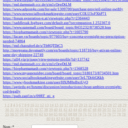
https://md.darmstadt.ccc.de/s/m1cOegDtLM
https://www.adpost4u.com/for-sale/1309700/purchase-provigil-online-swiftly
https://www.newsocialbookmarkingsite.com/user/COLU3xFXhP71
https://forum.generation-n.at/viewtopic.php?t=2364443
https://saddleoak.fogbugz.com/default.asp?oecompanion.1.252367.0
https://www.sunemall.com/board/board_topic/8431232/8738528.htm
https://biopharmamash.com/viewtopic.php?t=1605790
https://facare.vn/boards/topic/977603/buy-concerta-overnight-no-prescription-
needed-74864
https://md.chaosdorf.de/s/Tfr8QTDiC5
http://morgeana.devsmartly.com/en/boards/topic/118716/buy-ativan-online-
same-day-shipping-22749
https://all4.vip/p/page/view-persons-profile?id=137742
https://md.darmstadt.ccc.de/s/m1cOegDtLM
https://biopharmamash.com/viewtopic.php?t=1568528
https://www.myaspenridge.com/board/board_topic/3180173/8734501.htm
https://www.socialbookmarkingwebsite.com/user/3eL7Di4iGKkb
https://www.ybookmarking.com/user/HXJM8nBxtUyO
https://agriedu.ge/forums/discussion/introductions/cheap-ambien-overnight-
cod-legally
https://pads.zapf.in/s/09RT_sti_g
1
2
3
4
5
6
7
8
9
10
11
12
13
14
15
16
17
18
19
20
21
22
23
24
25
26
27
28
29
30
31
32
33
34
35
36
37
38
39
40
41
42
43
44
45
46
47
48
49
50
51
52
53
54
55
56
57
58
59
60
61
62
63
64
65
66
67
68
69
70
71
72
73
74
75
76
77
78
79
80
81
82
83
84
85
86
>>
Nom :*