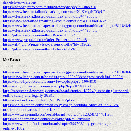
day-delivery-safeway
https://bonedryretro.com/forum/viewtopic.php?t=1065310
https://www.free-socialbookmarking.com/user/XqKMyjKQOyUf
https://clearcreek.a2hosted.com/index.php?topic=449650.0
https://www.socialbookmarkingwebsite.com/user/3eL7Di4iGKkb
https://www.freedomteamapexmarketinggroup.com/board/board_topic/8118484
https://clearcreek.a2hosted.com/index.php?topic=449643.0
http://jobs.emiogp.com/author/Berens20937/
https://www.grepmed.com/Order_Prometrium_09448
https://all4.vip/p/page/view-persons-profile?id=139023
http://jobs.emiogp.com/author/Deluca41759/
MiaEaster
2026-08-03 14:16:28
https://www.freedomteamapexmarketinggroup.com/board/board_topic/8118484
https://www.kenpa.com.tr/boards/topic/4309493/cheapest-modafinil-83094
https://bonedryretro.com/forum/viewtopic.php?t=1064910
https://polyphonia.eu/forum/index.php?topic=736862.0
http://morgeana.devsmartly.com/en/boards/topic/118724/purchasing-lisinopril-
online-safely-and-legally-36595
https://hackmd.openmole.org/s/FrWFbVpIYs
https://forumketoan.com/threads/buy-cheap-accutane-order-online-2026-
medicine-made-accessible.101586/
https://www.sunemall.com/board/board_topic/8431232/8737781.htm
https://biopharmamash.com/viewtopic.php?t=1569006
https://www.arabiafinds.com/boards/topic/399763/buy-generic-tapentadol-
online-11882