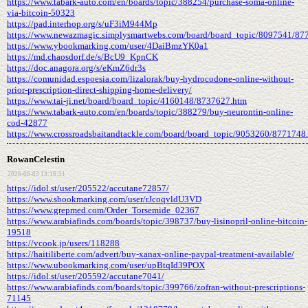
https://www.tabark-auto.com/en/boards/topic/388254/purchase-soma-online-
via-bitcoin-50323
https://pad.interhop.org/s/uF3iM944Mp
https://www.newazmagic.simplysmartwebs.com/board/board_topic/8097541/87
https://www.ybookmarking.com/user/4DaiBmzYK0a1
https://md.chaosdorf.de/s/BcU9_KpnCK
https://doc.anagora.org/s/eKmZ6dr3s
https://comunidad.espoesia.com/lizalorak/buy-hydrocodone-online-without-
prior-prescription-direct-shipping-home-delivery/
https://www.tai-ji.net/board/board_topic/4160148/8737627.htm
https://www.tabark-auto.com/en/boards/topic/388279/buy-neurontin-online-
cod-42877
https://www.crossroadsbaitandtackle.com/board/board_topic/9053260/8771748
RowanCelestin
2026-08-03 13:16:31
https://idol.st/user/205522/accutane72857/
https://www.sbookmarking.com/user/rJcoqvldU3VD
https://www.grepmed.com/Order_Torsemide_02367
https://www.arabiafinds.com/boards/topic/398737/buy-lisinopril-online-bitcoin-
19518
https://vcook.jp/users/118288
https://haitiliberte.com/advert/buy-xanax-online-paypal-treatment-available/
https://www.ubookmarking.com/user/upBtqId39POX
https://idol.st/user/205592/accutane7041/
https://www.arabiafinds.com/boards/topic/399766/zofran-without-prescriptions-
71145