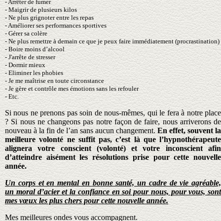
- Arrêter de fumer
- Maigrir de plusieurs kilos
- Ne plus grignoter entre les repas
- Améliorer ses performances sportives
- Gérer sa colère
-
Ne plus remettre à demain ce que je peux faire immédiatement (procrastination)
- Boire moins d’alcool
- J'arrête de stresser
- Dormir mieux
- Eliminer les phobies
- Je me maîtrise en toute circonstance
- Je gère et contrôle mes émotions sans les refouler
- Etc.
Si nous ne prenons pas soin de nous-mêmes, qui le fera à notre place
? Si nous ne changeons pas notre façon de faire, nous arriverons de
nouveau à la fin de l’an sans aucun changement.
En effet, souvent la
meilleure volonté ne suffit pas, c’est là que l’hypnothérapeute
alignera votre conscient (volonté) et votre inconscient afin
d’atteindre aisément les résolutions prise pour cette nouvelle
année.
Un corps et en mental en bonne santé, un cadre de vie agréable,
un moral d’acier et la confiance en soi pour nous, pour vous, sont
mes vœux les plus chers pour cette nouvelle année.
Mes meilleures ondes vous accompagnent.