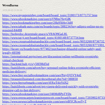
WrenBarna
2026-08-03 13:04:08
https://www.myaspenridge.com/board/board_topic/3180173/8771757.htm
https://www.ubookmarking.com/user/pVN8m76zjGIK
https://www.bookmarkingfree.com/user/2Hz9Xf4oj3dH
https://www.tabark-auto.com/en/boards/topic/388234/buy-adipex-online-no-rx-
required-84498
https://hedgedoc.dezentrale.space/s/V8AONGaL8L
https://www.tai-ji.net/board/board_topic/4160148/8737754.htm
https://www.crossroadsbaitandtackle.com/board/board_topic/9053260/8736732
https://www.crossroadsbaitandtackle.com/board/board_topic/9053260/8771991
https://facare.vn/boards/topic/977462/purchasing-dilaudid-online-safely-and-
legally-69596
https://international.projectwet.org/discussion/online-wellbutrin-overnight-
virtual-checkout
https://hackmd.hub.yt/s/y5H3Md5id
https://haitiliberte.com/advert/buy-seroquel-online-fedex-overnight-efficient-
medicine-delivery/
https://www.free-socialbookmarking.com/user/PsiyQ35VY4sE
https://treasureillustrated.com/showthread.php?tid=388850
https://www.freewebmarks.com/user/i0XwTdirYdX2
https://haitiliberte.com/advert/get-viagra-delivered-quickly-with-overnight-
shipping-call-to-fast-delivery/
https://www.ubookmarking.com/user/J46MrBPpTYDx
https://www.greencarpetcleaningprescott.com/board/board_topic/7203902/873
https://www.newsocialbookmarkingsite.com/user/etBYCRcwrYyT