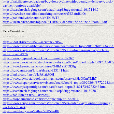
https://haitiliberte.com/advert/buy-doxycycline-with-overnight-delivery-quick-
payment-options-available/
https://searchtech.fogbugz.com/default.asp?Suggestions.1.1015144.0
https://www.free-socialbookmarking.com/user/i5Z3afuBJiQb
https://pad.funkwhale.audio/s/hTe1ffyT2
https://facare.vn/boards/topic/978110/buy-dapoxetine-online-bitcoin-2730
EzraConsidine
2026-08-03 13:52:39
https://idol.st/user/205522/accutane72857/
https://www.crossroadsbaitandtackle.com/board/board_topic/9053260/8734353
https://www.kenpa.com.tr/boards/topic/4309538/online-farmapram-purchase-
with-bitcoin-4976
https://www.grepmed.com/Order_Torsemide_02367
https://www.newazmagic.simplysmartwebs.com/board/board_topic/8097541/87
https://www.freewebmarks.com/user/X4Ih1ZB7OD8g
https://sgs-game.com/forum/thread-333141.html
https://md.picasoft.net/s/IcPA1tjAQH
https://www.newsocialbookmarkingsite.com/user/vxkHqOGmYMh7
https://www.thepartyservicesweb.com/board/board_topic/3929364/8772028.ht
https://www.myaspenridge.com/board/board_topic/3180173/8772243.htm
https://searchtech.fogbugz.com/default.asp?Suggestions.1.1015028.0
https://pad.libreon.fr/s/AQIVvAijL
https://biopharmamash.com/viewtopic.php?t=1568611
https://www.kenpa.com.tr/boards/topic/4309504/order-viagra-online-shipping-
via-fedex-91474
https://medibang.com/author/28856748/