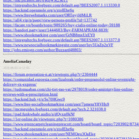
https://md.picasoft.net/s/RqWSi2Sq11
https://integraltechs.fogbugz.com/default.asp?BEES2007.1.113330.0
https://hackmd.openmole.org/s/ztoIEhe6u
https://www.freewebmarks.com/user/ORTqyjJdMiLR
https://all4.vip/p/page/view-persons-profile?id=137742
https://facare.vn/boards/topic/989265/buy-cialis-online-today-59188
https://bandori.party/user/1444683/Buy-FARMAPRAM-8839/
https://www.sbookmarking.com/user/GtNB8mxUzEY0
https://integraltechs.fogbugz.com/default.asp?BEES2007.1.113377.0
https://www.newsocialbookmarkingsite.com/user/lqv5UaZp2nVF
http://jobs.emiogp.com/author/Buzzard48803/
AmeliaCanaday
2026-08-03 12:51:03
https://forum.generation-n.at/viewtopic.php?t=2364444
https://comunidad.espoesia.com/lizalorak/order-propranolol-online-overnight-
delivery-rx-express/
https://tudomuaban.com/chi-tiet-rao-vat/2978019/order-amitriptyline-online-
reviews-with-a-prescription.html
https://hackmd.hub.yt/s/Ss70HGwc9
https://www.free-socialbookmarking.com/user/7pmenrY8VHx9
https://mcmguides.fogbugz.com/default.asp?tech.2.321038.0
https://pad.funkwhale.audio/s/dQvxn0kNf
https://1er-online.de/viewtopic.php?t=1080386
https://www.greencarpetcleaningprescott.com/board/board_topic/7203902/873
https://hackmd.openmole.org/s/ztoIEhe6u
https://www.sbookmarking.com/user/NEMQgu3OaEkg
https://www.thepartyservicesweb.com/board/board_topic/3929364/8738150.ht