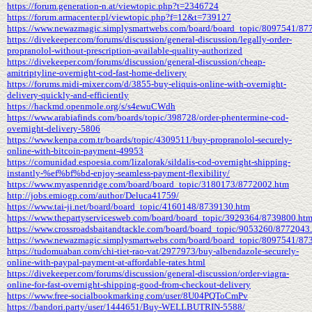
https://forum.generation-n.at/viewtopic.php?t=2346724
https://forum.armacenter.pl/viewtopic.php?f=12&t=739127
https://www.newazmagic.simplysmartwebs.com/board/board_topic/8097541/87
https://divekeeper.com/forums/discussion/general-discussion/legally-order-
propranolol-without-prescription-available-quality-authorized
https://divekeeper.com/forums/discussion/general-discussion/cheap-
amitriptyline-overnight-cod-fast-home-delivery
https://forums.midi-mixer.com/d/3855-buy-eliquis-online-with-overnight-
delivery-quickly-and-efficiently
https://hackmd.openmole.org/s/s4ewuCWdh
https://www.arabiafinds.com/boards/topic/398728/order-phentermine-cod-
overnight-delivery-5806
https://www.kenpa.com.tr/boards/topic/4309511/buy-propranolol-securely-
online-with-bitcoin-payment-49953
https://comunidad.espoesia.com/lizalorak/sildalis-cod-overnight-shipping-
instantly-%ef%bf%bd-enjoy-seamless-payment-flexibility/
https://www.myaspenridge.com/board/board_topic/3180173/8772002.htm
http://jobs.emiogp.com/author/Deluca41759/
https://www.tai-ji.net/board/board_topic/4160148/8739130.htm
https://www.thepartyservicesweb.com/board/board_topic/3929364/8739800.ht
https://www.crossroadsbaitandtackle.com/board/board_topic/9053260/8772043
https://www.newazmagic.simplysmartwebs.com/board/board_topic/8097541/87
https://tudomuaban.com/chi-tiet-rao-vat/2977973/buy-albendazole-securely-
online-with-paypal-payment-at-affordable-rates.html
https://divekeeper.com/forums/discussion/general-discussion/order-viagra-
online-for-fast-overnight-shipping-good-from-checkout-delivery
https://www.free-socialbookmarking.com/user/8U04PQToCmPv
https://bandori.party/user/1444651/Buy-WELLBUTRIN-5588/