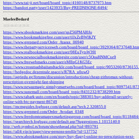
https://www.tai-ji.net/board/board_topic/4160148/8737975.htm
https://bandori.party/user/1423935/Buy-PREDNISONE-8494/
MaeleeBedard
2026-08-03 18:29:31
https://www.sbookmarking.com/user/spZ56PMAI0Jo
https://www.bookmarkingfree.com/user/tlJxZeBWlKJY
https://www.grepmed.com/Order_Atarax_06940
https://www.thepartyservicesweb.com/board/board_topic/3929364/8737648.ht
https://www.realbookmarking.com/user/08EuTytsW39l
https://www.newsocialbookmarkingsite.com/user/c5OqaHNMCxe9
https://www.freewebmarks.com/user/eMIlpG1KG5Ec
https://www.crossroadsbaitandtackle.com/board/board_topic/9053260/8736155
https://hedgedoc.dezentrale.space/s/R7RA_u0owQ
https://agriedu.ge/forums/discussion/introductions/cheap-zithromax-without-
prescription-overnight-fast-shipping
https://www.newazmagic.simplysmartwebs.com/board/board_topic/8097541/87
https://www.sunemall.com/board/board_topic/8431232/8738299.htm
https://www.tabark-auto.com/en/boards/topic/388301/buy-adderall-securely-
online-with-btc-payment-86749
https://mcmguides.fogbugz.com/default.asp?tech.2.320855.0
https://www.grepmed.com/Order_Avodart_0348
https://www.freedomteamapexmarketinggroup.com/board/board_topic/8118484
https://searchtech.fogbugz.com/default.asp?Suggestions.1.1015140.0
http://web.symbol.rs/forum/showthread.php?tid=893791
https://all4.vip/p/page/view-persons-profile?id=137752
https://www.abookmarking.com/story/buy-flagyl-online-no-prescription-next-