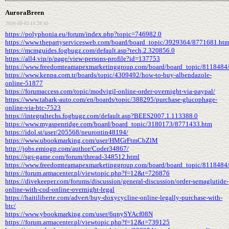
AuroraBreen
2026-08-03 13:28:45
https://polyphonia.eu/forum/index.php?topic=746982.0
https://www.thepartyservicesweb.com/board/board_topic/3929364/8771681.ht
https://mcmguides.fogbugz.com/default.asp?tech.2.320856.0
https://all4.vip/p/page/view-persons-profile?id=137753
https://www.freedomteamapexmarketinggroup.com/board/board_topic/8118484
https://www.kenpa.com.tr/boards/topic/4309492/how-to-buy-albendazole-
online-51877
https://forumaccess.com/topic/modvigil-online-order-overnight-via-paypal/
https://www.tabark-auto.com/en/boards/topic/388295/purchase-glucophage-
online-via-btc-7523
https://integraltechs.fogbugz.com/default.asp?BEES2007.1.113388.0
https://www.myaspenridge.com/board/board_topic/3180173/8771433.htm
https://idol.st/user/205568/neurontin48194/
https://www.ubookmarking.com/user/HMGrFtmCbZlM
http://jobs.emiogp.com/author/Coder34867/
https://sgs-game.com/forum/thread-348512.html
https://www.freedomteamapexmarketinggroup.com/board/board_topic/8118484
https://forum.armacenter.pl/viewtopic.php?f=12&t=726876
https://divekeeper.com/forums/discussion/general-discussion/order-semaglutide-
online-with-cod-online-overnight-legal
https://haitiliberte.com/advert/buy-doxycycline-online-legally-purchase-with-
btc/
https://www.ybookmarking.com/user/6qnySYAcf08N
https://forum.armacenter.pl/viewtopic.php?f=12&t=739125