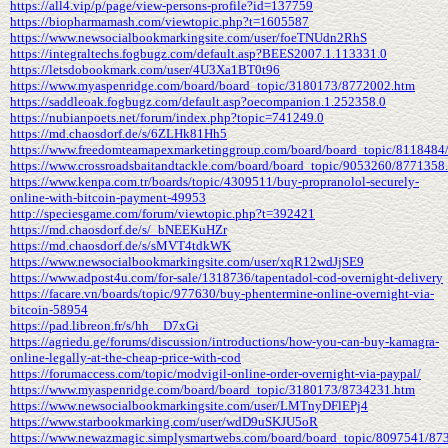
https://all4.vip/p/page/view-persons-profile?id=137759
https://biopharmamash.com/viewtopic.php?t=1605587
https://www.newsocialbookmarkingsite.com/user/foeTNUdn2RhS
https://integraltechs.fogbugz.com/default.asp?BEES2007.1.113331.0
https://letsdobookmark.com/user/4U3Xa1BT0t96
https://www.myaspenridge.com/board/board_topic/3180173/8772002.htm
https://saddleoak.fogbugz.com/default.asp?oecompanion.1.252358.0
https://nubianpoets.net/forum/index.php?topic=741249.0
https://md.chaosdorf.de/s/6ZLHk81Hh5
https://www.freedomteamapexmarketinggroup.com/board/board_topic/8118484
https://www.crossroadsbaitandtackle.com/board/board_topic/9053260/8771358
https://www.kenpa.com.tr/boards/topic/4309511/buy-propranolol-securely-
online-with-bitcoin-payment-49953
http://speciesgame.com/forum/viewtopic.php?t=392421
https://md.chaosdorf.de/s/_bNEEKuHZr
https://md.chaosdorf.de/s/sMVT4tdkWK
https://www.newsocialbookmarkingsite.com/user/xqR12wdJjSE9
https://www.adpost4u.com/for-sale/1318736/tapentadol-cod-overnight-delivery
https://facare.vn/boards/topic/977630/buy-phentermine-online-overnight-via-
bitcoin-58954
https://pad.libreon.fr/s/hh__D7xGi
https://agriedu.ge/forums/discussion/introductions/how-you-can-buy-kamagra-
online-legally-at-the-cheap-price-with-cod
https://forumaccess.com/topic/modvigil-online-order-overnight-via-paypal/
https://www.myaspenridge.com/board/board_topic/3180173/8734231.htm
https://www.newsocialbookmarkingsite.com/user/LMTnyDFlEPj4
https://www.starbookmarking.com/user/wdD9uSKJU5oR
https://www.newazmagic.simplysmartwebs.com/board/board_topic/8097541/87