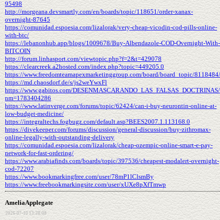
95498
http://morgeana.devsmartly.com/en/boards/topic/118651/order-xanax-
overnight-87645
https://comunidad.espoesia.com/lizalorak/very-cheap-vicodin-cod-pills-online-
with-btc/
https://lebanonhub.app/blogs/1009678/Buy-Albendazole-COD-Overnight-With-
BITCOIN
http://forum.linhasport.com/viewtopic.php?f=2&t=429078
https://clearcreek.a2hosted.com/index.php?topic=449205.0
https://www.freedomteamapexmarketinggroup.com/board/board_topic/8118484
https://md.chaosdorf.de/s/js2weYwxFl
https://www.gabitos.com/DESENMASCARANDO_LAS_FALSAS_DOCTRINAS/t
nm=1783404286
https://www.latinverge.com/forums/topic/62424/can-i-buy-neurontin-online-at-
low-budget-medicine/
https://integraltechs.fogbugz.com/default.asp?BEES2007.1.113168.0
https://divekeeper.com/forums/discussion/general-discussion/buy-zithromax-
online-legally-with-outstanding-delivery
https://comunidad.espoesia.com/lizalorak/cheap-ozempic-online-smart-e-pay-
network-for-fast-ordering/
https://www.arabiafinds.com/boards/topic/397536/cheapest-modalert-overnight-
cod-72207
https://www.bookmarkingfree.com/user/78mP1lClsmBy
https://www.freebookmarkingsite.com/user/xUXe8pXfTmwp
AmeliaApplegate
2026-07-10 13:28:08