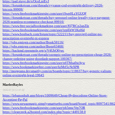
https://pad.stuve.de/s/OcqLntEvJ
https://forumketoan.com/threads/vyvanse-cod-overnight-delivery-2026-
bitcoin.99909/
https://www.freebookmarkingsite.com/user/iSwp0LzYGUQF
https://forumketoan.com/threads/buy-seroquel-online-legally-via-e-payment-
2026-seamless-ecommerce-checkout.99910/
https://www.free-socialbookmarking.com/user/JQ7RCp2apZIz
https://www.freebookmarkingsite.com/user/izpEhW1Kzl6d
https://www.bonback.com/forum/topic/522211/buy-provigil-online-no-
prescription-overnight-rx-express
http://jobs.emiogp.com/author/Bonk59116/
http://jobs.emiogp.com/author/Bugg63468/
https://hackmd.openmole.org/s/V4UbO0jwc
https://forumketoan.com/threads/ozempic-online-no-prescription-cheap-2026-
change-ordering-using-doordash-support.100367/
https://www.freebookmarkingsite.com/user/n6TMsa0stAyw
https://www.bookmarkingfree.com/user/kiMrl5cNrXPR
http://morgeana.devsmartly.com/en/boards/topic/118637/buy-generic-valium-
online-overnight-legal-19645
MaeleeBayles
2026-07-10 12:47:40
https://lebanonhub.app/blogs/1009649/Cheap-Hydrocodone-Online-Store-
Accepting-PayPal
https://www.newazmagic.simplysmartwebs.com/board/board_topic/8097541/86
https://www.freebookmarkingsite.com/user/ph5mscVrp7OR
https://clearcreek.a2hosted.com/index.php?topic=449158.0