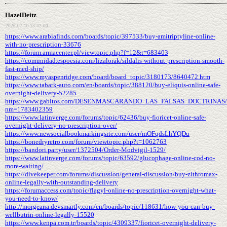
HazelDeitz
2026-07-10 13:42:00
https://www.arabiafinds.com/boards/topic/397533/buy-amitriptyline-online-
with-no-prescription-33676
https://forum.armacenter.pl/viewtopic.php?f=12&t=683403
https://comunidad.espoesia.com/lizalorak/sildalis-without-prescription-smooth-
fast-med-ship/
https://www.myaspenridge.com/board/board_topic/3180173/8640472.htm
https://www.tabark-auto.com/en/boards/topic/388120/buy-eliquis-online-safe-
overnight-delivery-52285
https://www.gabitos.com/DESENMASCARANDO_LAS_FALSAS_DOCTRINAS/t
nm=1783402359
https://www.latinverge.com/forums/topic/62436/buy-fioricet-online-safe-
overnight-delivery-no-prescription-over/
https://www.newsocialbookmarkingsite.com/user/mOFqdsLhYQDu
https://bonedryretro.com/forum/viewtopic.php?t=1062763
https://bandori.party/user/1372504/Order-Modvigil-1529/
https://www.latinverge.com/forums/topic/63592/glucophage-online-cod-no-
more-waiting/
https://divekeeper.com/forums/discussion/general-discussion/buy-zithromax-
online-legally-with-outstanding-delivery
https://forumaccess.com/topic/flagyl-online-no-prescription-overnight-what-
you-need-to-know/
http://morgeana.devsmartly.com/en/boards/topic/118631/how-you-can-buy-
wellbutrin-online-legally-15520
https://www.kenpa.com.tr/boards/topic/4309337/fioricet-overnight-delivery-