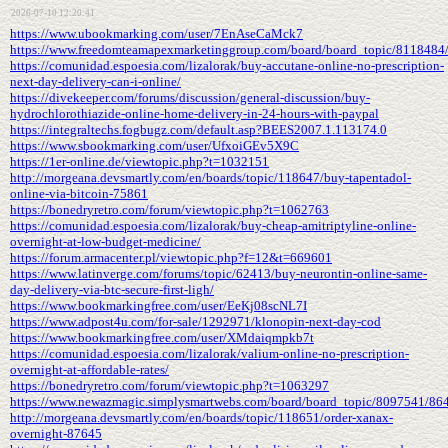
2026-07-10 12:20:41
https://www.ubookmarking.com/user/7EnAseCaMck7
https://www.freedomteamapexmarketinggroup.com/board/board_topic/8118484
https://comunidad.espoesia.com/lizalorak/buy-accutane-online-no-prescription-
next-day-delivery-can-i-online/
https://divekeeper.com/forums/discussion/general-discussion/buy-
hydrochlorothiazide-online-home-delivery-in-24-hours-with-paypal
https://integraltechs.fogbugz.com/default.asp?BEES2007.1.113174.0
https://www.sbookmarking.com/user/UfxoiGEv5X9C
https://1er-online.de/viewtopic.php?t=1032151
http://morgeana.devsmartly.com/en/boards/topic/118647/buy-tapentadol-
online-via-bitcoin-75861
https://bonedryretro.com/forum/viewtopic.php?t=1062763
https://comunidad.espoesia.com/lizalorak/buy-cheap-amitriptyline-online-
overnight-at-low-budget-medicine/
https://forum.armacenter.pl/viewtopic.php?f=12&t=669601
https://www.latinverge.com/forums/topic/62413/buy-neurontin-online-same-
day-delivery-via-btc-secure-first-ligh/
https://www.bookmarkingfree.com/user/EeKj08scNL7I
https://www.adpost4u.com/for-sale/1292971/klonopin-next-day-cod
https://www.bookmarkingfree.com/user/XMdaiqmpkb7t
https://comunidad.espoesia.com/lizalorak/valium-online-no-prescription-
overnight-at-affordable-rates/
https://bonedryretro.com/forum/viewtopic.php?t=1063297
https://www.newazmagic.simplysmartwebs.com/board/board_topic/8097541/86
http://morgeana.devsmartly.com/en/boards/topic/118651/order-xanax-
overnight-87645