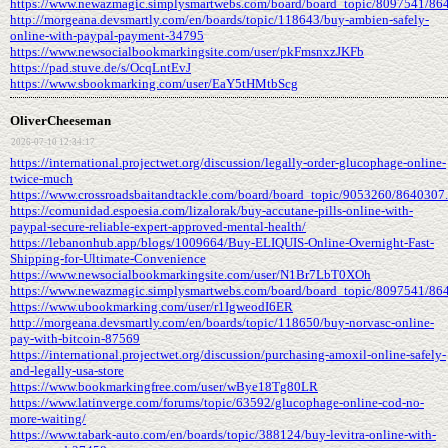
https://www.newazmagic.simplysmartwebs.com/board/board_topic/8097541/86
http://morgeana.devsmartly.com/en/boards/topic/118643/buy-ambien-safely-
online-with-paypal-payment-34795
https://www.newsocialbookmarkingsite.com/user/pkFmsnxzJKFb
https://pad.stuve.de/s/OcqLntEvJ
https://www.sbookmarking.com/user/EaY5tHMtbScg
OliverCheeseman
2026-07-10 12:34:17
https://international.projectwet.org/discussion/legally-order-glucophage-online-
twice-much
https://www.crossroadsbaitandtackle.com/board/board_topic/9053260/8640307
https://comunidad.espoesia.com/lizalorak/buy-accutane-pills-online-with-
paypal-secure-reliable-expert-approved-mental-health/
https://lebanonhub.app/blogs/1009664/Buy-ELIQUIS-Online-Overnight-Fast-
Shipping-for-Ultimate-Convenience
https://www.newsocialbookmarkingsite.com/user/N1Br7LbT0XOh
https://www.newazmagic.simplysmartwebs.com/board/board_topic/8097541/86
https://www.ubookmarking.com/user/r1IgweodI6ER
http://morgeana.devsmartly.com/en/boards/topic/118650/buy-norvasc-online-
pay-with-bitcoin-87569
https://international.projectwet.org/discussion/purchasing-amoxil-online-safely-
and-legally-usa-store
https://www.bookmarkingfree.com/user/wBye18Tg80LR
https://www.latinverge.com/forums/topic/63592/glucophage-online-cod-no-
more-waiting/
https://www.tabark-auto.com/en/boards/topic/388124/buy-levitra-online-with-