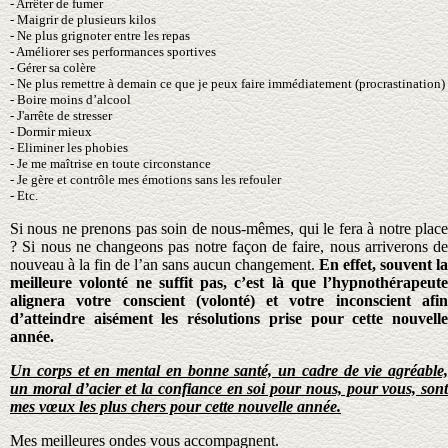
- Arrêter de fumer
- Maigrir de plusieurs kilos
- Ne plus grignoter entre les repas
- Améliorer ses performances sportives
- Gérer sa colère
-
Ne plus remettre à demain ce que je peux faire immédiatement (procrastination)
- Boire moins d’alcool
- J'arrête de stresser
- Dormir mieux
- Eliminer les phobies
- Je me maîtrise en toute circonstance
- Je gère et contrôle mes émotions sans les refouler
- Etc.
Si nous ne prenons pas soin de nous-mêmes, qui le fera à notre place
? Si nous ne changeons pas notre façon de faire, nous arriverons de
nouveau à la fin de l’an sans aucun changement.
En effet, souvent la
meilleure volonté ne suffit pas, c’est là que l’hypnothérapeute
alignera votre conscient (volonté) et votre inconscient afin
d’atteindre aisément les résolutions prise pour cette nouvelle
année.
Un corps et en mental en bonne santé, un cadre de vie agréable,
un moral d’acier et la confiance en soi pour nous, pour vous, sont
mes vœux les plus chers pour cette nouvelle année.
Mes meilleures ondes vous accompagnent.