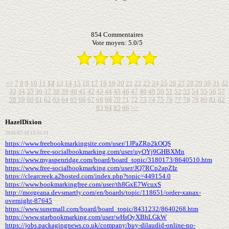
854
Commentaires
Vote moyen:
5.0
/
5
<<
7
8
9
10
11
12
13
14
15
16
17
18
19
20
21
22
23
24
25
26
27
28
29
30
31
32
33
34
35
36
37
38
39
40
41
42
43
44
45
46
47
48
49
50
51
52
53
54
55
56
57
58
59
60
61
62
63
64
65
66
67
68
69
70
71
72
73
74
75
76
77
78
79
80
81
82
83
84
85
86
>>
HazelDixion
2026-07-10 13:55:21
https://www.freebookmarkingsite.com/user/1JPaZRp2kOQS
https://www.free-socialbookmarking.com/user/uyOYj9GHBXMn
https://www.myaspenridge.com/board/board_topic/3180173/8640510.htm
https://www.free-socialbookmarking.com/user/JQ7RCp2apZIz
https://clearcreek.a2hosted.com/index.php?topic=449154.0
https://www.bookmarkingfree.com/user/th8GxE7WcuxS
http://morgeana.devsmartly.com/en/boards/topic/118651/order-xanax-
overnight-87645
https://www.sunemall.com/board/board_topic/8431232/8640268.htm
https://www.starbookmarking.com/user/wHsQyXBhLGkW
https://jobs.packagingnews.co.uk/company/buy-dilaudid-online-no-