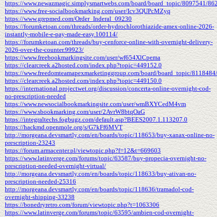
https://www.newazmagic.simplysmartwebs.com/board/board_topic/8097541/86
https://www.free-socialbookmarking.com/user/Icv3QUPcMZyq
https://www.grepmed.com/Order_Inderal_09230
https://forumketoan.com/threads/order-hydrochlorothiazide-amex-online-2026-
instantly-mobile-e-pay-made-easy.100114/
https://forumketoan.com/threads/buy-cenforce-online-with-overnight-delivery-
2026-over-the-counter.99923/
https://www.freebookmarkingsite.com/user/wf654XlCpema
https://clearcreek.a2hosted.com/index.php?topic=449152.0
https://www.freedomteamapexmarketinggroup.com/board/board_topic/8118484
https://clearcreek.a2hosted.com/index.php?topic=449150.0
https://international.projectwet.org/discussion/concerta-online-overnight-cod-
no-prescription-needed
https://www.newsocialbookmarkingsite.com/user/wmBXYCedM4vm
https://www.sbookmarking.com/user/2AvrW8btqOaG
https://integraltechs.fogbugz.com/default.asp?BEES2007.1.113207.0
https://hackmd.openmole.org/s/G7kFf6MVT
http://morgeana.devsmartly.com/en/boards/topic/118653/buy-xanax-online-no-
prescription-23243
https://forum.armacenter.pl/viewtopic.php?f=12&t=669603
https://www.latinverge.com/forums/topic/63587/buy-propecia-overnight-no-
prescription-needed-overnight-virtual/
http://morgeana.devsmartly.com/en/boards/topic/118633/buy-ativan-no-
prescription-needed-25316
http://morgeana.devsmartly.com/en/boards/topic/118636/tramadol-cod-
overnight-shipping-33238
https://bonedryretro.com/forum/viewtopic.php?t=1063306
https://www.latinverge.com/forums/topic/63595/ambien-cod-overnight-