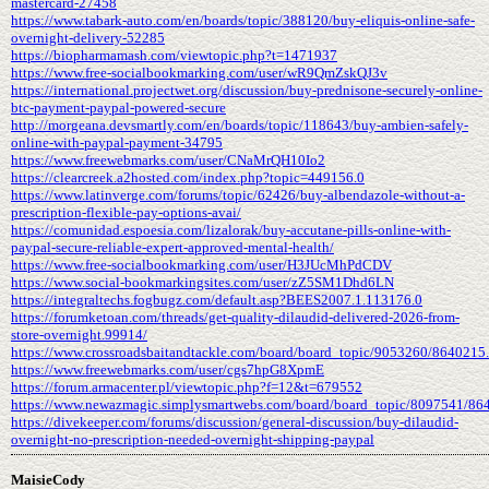
mastercard-27458
https://www.tabark-auto.com/en/boards/topic/388120/buy-eliquis-online-safe-
overnight-delivery-52285
https://biopharmamash.com/viewtopic.php?t=1471937
https://www.free-socialbookmarking.com/user/wR9QmZskQJ3v
https://international.projectwet.org/discussion/buy-prednisone-securely-online-
btc-payment-paypal-powered-secure
http://morgeana.devsmartly.com/en/boards/topic/118643/buy-ambien-safely-
online-with-paypal-payment-34795
https://www.freewebmarks.com/user/CNaMrQH10Io2
https://clearcreek.a2hosted.com/index.php?topic=449156.0
https://www.latinverge.com/forums/topic/62426/buy-albendazole-without-a-
prescription-flexible-pay-options-avai/
https://comunidad.espoesia.com/lizalorak/buy-accutane-pills-online-with-
paypal-secure-reliable-expert-approved-mental-health/
https://www.free-socialbookmarking.com/user/H3JUcMhPdCDV
https://www.social-bookmarkingsites.com/user/zZ5SM1Dhd6LN
https://integraltechs.fogbugz.com/default.asp?BEES2007.1.113176.0
https://forumketoan.com/threads/get-quality-dilaudid-delivered-2026-from-
store-overnight.99914/
https://www.crossroadsbaitandtackle.com/board/board_topic/9053260/8640215
https://www.freewebmarks.com/user/cgs7hpG8XpmE
https://forum.armacenter.pl/viewtopic.php?f=12&t=679552
https://www.newazmagic.simplysmartwebs.com/board/board_topic/8097541/86
https://divekeeper.com/forums/discussion/general-discussion/buy-dilaudid-
overnight-no-prescription-needed-overnight-shipping-paypal
MaisieCody