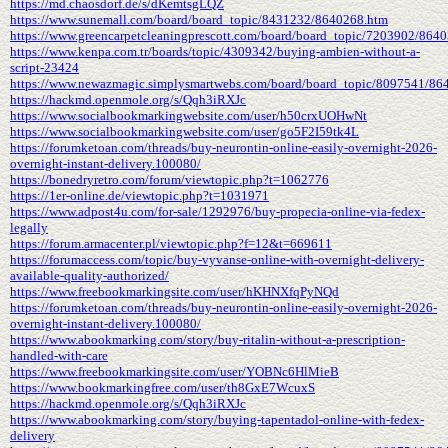
https://md.chaosdorf.de/s/dKemtsgLQZ
https://www.sunemall.com/board/board_topic/8431232/8640268.htm
https://www.greencarpetcleaningprescott.com/board/board_topic/7203902/864
https://www.kenpa.com.tr/boards/topic/4309342/buying-ambien-without-a-
script-23424
https://www.newazmagic.simplysmartwebs.com/board/board_topic/8097541/86
https://hackmd.openmole.org/s/Qqh3iRXJc
https://www.socialbookmarkingwebsite.com/user/h50crxUOHwNt
https://www.socialbookmarkingwebsite.com/user/go5F2I59tk4L
https://forumketoan.com/threads/buy-neurontin-online-easily-overnight-2026-
overnight-instant-delivery.100080/
https://bonedryretro.com/forum/viewtopic.php?t=1062776
https://1er-online.de/viewtopic.php?t=1031971
https://www.adpost4u.com/for-sale/1292976/buy-propecia-online-via-fedex-
legally
https://forum.armacenter.pl/viewtopic.php?f=12&t=669611
https://forumaccess.com/topic/buy-vyvanse-online-with-overnight-delivery-
available-quality-authorized/
https://www.freebookmarkingsite.com/user/hKHNXfqPyNQd
https://forumketoan.com/threads/buy-neurontin-online-easily-overnight-2026-
overnight-instant-delivery.100080/
https://www.abookmarking.com/story/buy-ritalin-without-a-prescription-
handled-with-care
https://www.freebookmarkingsite.com/user/YOBNc6HlMieB
https://www.bookmarkingfree.com/user/th8GxE7WcuxS
https://hackmd.openmole.org/s/Qqh3iRXJc
https://www.abookmarking.com/story/buying-tapentadol-online-with-fedex-
delivery