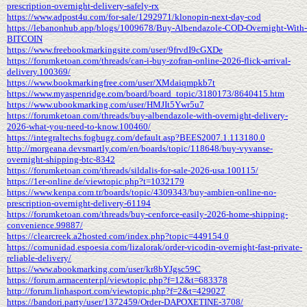
prescription-overnight-delivery-safely-rx
https://www.adpost4u.com/for-sale/1292971/klonopin-next-day-cod
https://lebanonhub.app/blogs/1009678/Buy-Albendazole-COD-Overnight-With-
BITCOIN
https://www.freebookmarkingsite.com/user/9frvdI9cGXDe
https://forumketoan.com/threads/can-i-buy-zofran-online-2026-flick-arrival-
delivery.100369/
https://www.bookmarkingfree.com/user/XMdaiqmpkb7t
https://www.myaspenridge.com/board/board_topic/3180173/8640415.htm
https://www.ubookmarking.com/user/HMJIt5Ywr5u7
https://forumketoan.com/threads/buy-albendazole-with-overnight-delivery-
2026-what-you-need-to-know.100460/
https://integraltechs.fogbugz.com/default.asp?BEES2007.1.113180.0
http://morgeana.devsmartly.com/en/boards/topic/118648/buy-vyvanse-
overnight-shipping-btc-8342
https://forumketoan.com/threads/sildalis-for-sale-2026-usa.100115/
https://1er-online.de/viewtopic.php?t=1032179
https://www.kenpa.com.tr/boards/topic/4309343/buy-ambien-online-no-
prescription-overnight-delivery-61194
https://forumketoan.com/threads/buy-cenforce-easily-2026-home-shipping-
convenience.99887/
https://clearcreek.a2hosted.com/index.php?topic=449154.0
https://comunidad.espoesia.com/lizalorak/order-vicodin-overnight-fast-private-
reliable-delivery/
https://www.abookmarking.com/user/kr8bYJgsc59C
https://forum.armacenter.pl/viewtopic.php?f=12&t=683378
http://forum.linhasport.com/viewtopic.php?f=2&t=429027
https://bandori.party/user/1372459/Order-DAPOXETINE-3708/