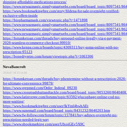
shipping-affordable-medications-process/
https://www.newazmagic.simplysmartwebs.com/board/board_topic/8097541/86
https://www.bookmarkingfree.com/story/fildena-for-sale-overnight-verified-
exclusive-offers-inside
https://biopharmamash.com/viewtopic.php?t=1471898
https://www.newazmagic.simplysmartwebs.com/board/board_topic/8097541/86
https://www.newazmagic.simplysmartwebs.com/board/board_topic/8097541/86
https://www.newazmagic.simplysmartwebs.com/board/board_topic/8097541/86
https://forumketoan.com/threads/buy-seroquel-online-legally-via-e-payment-
2026-seamless-ecommerce-checkout.99910/
https://www.kenpa.com.tr/boards/topic/4309311/buy-soma-online-with-no-
prescription-95123
https://bonedryretro.com/forum/viewtopic.php?t=1063306
NovaBancroft
2026-07-10 13:14:08
https://forumketoan.com/threads/buy-phentermine-without-a-prescription-2026-
for-ultimate-convenience.99879/
https://www.grepmed.com/Order_Inderal_09230
https://www.crossroadsbaitandtackle.com/board/board_topic/9053260/8640408
https://www.latinverge.com/forums/topic/63592/glucophage-online-cod-no-
more-waiting/
https://www.bookmarkingfree.com/user/IkYml4bwhAEt
https://www.sunemall.com/board/board_topic/8431232/8640203.htm
https://www.fw-follow.com/forum/topic/157841/buy-adipex-overnight-no-
prescription-needed-legit-way
https://www.sbookmarking.com/user/UfxoiGEv5X9C