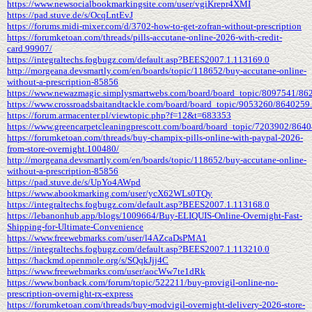
https://www.newsocialbookmarkingsite.com/user/vgiKrepr4XMI
https://pad.stuve.de/s/OcqLntEvJ
https://forums.midi-mixer.com/d/3702-how-to-get-zofran-without-prescription
https://forumketoan.com/threads/pills-accutane-online-2026-with-credit-
card.99907/
https://integraltechs.fogbugz.com/default.asp?BEES2007.1.113169.0
http://morgeana.devsmartly.com/en/boards/topic/118652/buy-accutane-online-
without-a-prescription-85856
https://www.newazmagic.simplysmartwebs.com/board/board_topic/8097541/86
https://www.crossroadsbaitandtackle.com/board/board_topic/9053260/8640259
https://forum.armacenter.pl/viewtopic.php?f=12&t=683353
https://www.greencarpetcleaningprescott.com/board/board_topic/7203902/864
https://forumketoan.com/threads/buy-champix-pills-online-with-paypal-2026-
from-store-overnight.100480/
http://morgeana.devsmartly.com/en/boards/topic/118652/buy-accutane-online-
without-a-prescription-85856
https://pad.stuve.de/s/UpYo4AWpd
https://www.abookmarking.com/user/ycX62WLs0TQy
https://integraltechs.fogbugz.com/default.asp?BEES2007.1.113168.0
https://lebanonhub.app/blogs/1009664/Buy-ELIQUIS-Online-Overnight-Fast-
Shipping-for-Ultimate-Convenience
https://www.freewebmarks.com/user/l4AZcaDsPMA1
https://integraltechs.fogbugz.com/default.asp?BEES2007.1.113210.0
https://hackmd.openmole.org/s/SQqkJjj4C
https://www.freewebmarks.com/user/aocWw7te1dRk
https://www.bonback.com/forum/topic/522211/buy-provigil-online-no-
prescription-overnight-rx-express
https://forumketoan.com/threads/buy-modvigil-overnight-delivery-2026-store-