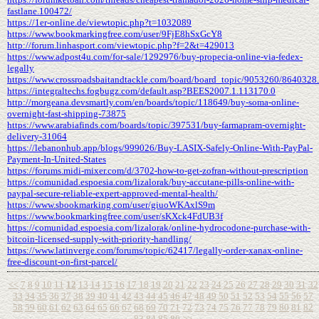
fastlane.100472/
https://1er-online.de/viewtopic.php?t=1032089
https://www.bookmarkingfree.com/user/9FjE8hSxGcY8
http://forum.linhasport.com/viewtopic.php?f=2&t=429013
https://www.adpost4u.com/for-sale/1292976/buy-propecia-online-via-fedex-
legally
https://www.crossroadsbaitandtackle.com/board/board_topic/9053260/8640328
https://integraltechs.fogbugz.com/default.asp?BEES2007.1.113170.0
http://morgeana.devsmartly.com/en/boards/topic/118649/buy-soma-online-
overnight-fast-shipping-73875
https://www.arabiafinds.com/boards/topic/397531/buy-farmapram-overnight-
delivery-31064
https://lebanonhub.app/blogs/999026/Buy-LASIX-Safely-Online-With-PayPal-
Payment-In-United-States
https://forums.midi-mixer.com/d/3702-how-to-get-zofran-without-prescription
https://comunidad.espoesia.com/lizalorak/buy-accutane-pills-online-with-
paypal-secure-reliable-expert-approved-mental-health/
https://www.sbookmarking.com/user/giuoWKAxlS9m
https://www.bookmarkingfree.com/user/sKXck4FdUB3f
https://comunidad.espoesia.com/lizalorak/online-hydrocodone-purchase-with-
bitcoin-licensed-supply-with-priority-handling/
https://www.latinverge.com/forums/topic/62417/legally-order-xanax-online-
free-discount-on-first-parcel/
<<
7
8
9
10
11
12
13
14
15
16
17
18
19
20
21
22
23
24
25
26
27
28
29
30
31
32
33
34
35
36
37
38
39
40
41
42
43
44
45
46
47
48
49
50
51
52
53
54
55
56
57
58
59
60
61
62
63
64
65
66
67
68
69
70
71
72
73
74
75
76
77
78
79
80
81
82
83
84
85
86
>>