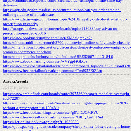
https://comunidad.espoesia.com/lizalorak/order-lisinopril-online-same-day-
delivery/
https://agriedu.ge/forums/discussion/introductions/can-you-order-ambien-
online-guidance-of-a-healthcare
https://www.latinverge.com/forums/topic/62418/legally-order-levitra-without-
prescription-instantly/
http://morgeana.devsmartly.com/en/boards/topic/118633/buy-ativan-no-
prescription-needed-25316
https://www.bookmarkingfree.com/user/XMdaiqmpkb7t
https://forums.midi-mixer.com/d/3700-get-provigil-online-safely-easily-cheaply
https://international.projectwet.org/discussion/cheapest-cenforce-overnight-cod-
seamless-ecommerce-checkout
https://integraltechs.fogbugz.com/default.asp?BEES2007.1.113184.0
https://www.sbookmarking.com/user/wVYgpFtGIX5z
https://www.crossroadsbaitandtackle.com/board/board_topic/9053260/8640328
https://www.free-socialbookmarking.com/user/Tmd952XiZLtn
AuroraArreola
2026-07-10 12:07:43
https://www.arabiafinds.com/boards/topic/397536/cheapest-modalert-overnight-
cod-72207
https://forumketoan.com/threads/buy-levitra-overnight-shipping-bitcoin-2026-
without-a-prescription-usa.100481/
https://www.freebookmarkingsite.com/user/g8VrlGJOMRVU
https://www.free-socialbookmarking.com/user/OJBQXmCrTSnl
https://1er-online.de/viewtopic.php?t=1032089
https://jobs.packagingnews.co.uk/company/cheap-xanax-fedex-overnight-home-