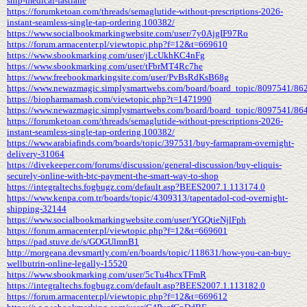
ship-medical-fastlane
https://forumketoan.com/threads/semaglutide-without-prescriptions-2026-
instant-seamless-single-tap-ordering.100382/
https://www.socialbookmarkingwebsite.com/user/7y0AjgIF97Ro
https://forum.armacenter.pl/viewtopic.php?f=12&t=669610
https://www.sbookmarking.com/user/jLcUkhKC4nFg
https://www.sbookmarking.com/user/tFbrMT4Rc7he
https://www.freebookmarkingsite.com/user/PvBsRdKsB68g
https://www.newazmagic.simplysmartwebs.com/board/board_topic/8097541/86
https://biopharmamash.com/viewtopic.php?t=1471990
https://www.newazmagic.simplysmartwebs.com/board/board_topic/8097541/86
https://forumketoan.com/threads/semaglutide-without-prescriptions-2026-
instant-seamless-single-tap-ordering.100382/
https://www.arabiafinds.com/boards/topic/397531/buy-farmapram-overnight-
delivery-31064
https://divekeeper.com/forums/discussion/general-discussion/buy-eliquis-
securely-online-with-btc-payment-the-smart-way-to-shop
https://integraltechs.fogbugz.com/default.asp?BEES2007.1.113174.0
https://www.kenpa.com.tr/boards/topic/4309313/tapentadol-cod-overnight-
shipping-32144
https://www.socialbookmarkingwebsite.com/user/YGQtieNjlFph
https://forum.armacenter.pl/viewtopic.php?f=12&t=669601
https://pad.stuve.de/s/GOGUlmnB1
http://morgeana.devsmartly.com/en/boards/topic/118631/how-you-can-buy-
wellbutrin-online-legally-15520
https://www.sbookmarking.com/user/5cTu4hcxTFmR
https://integraltechs.fogbugz.com/default.asp?BEES2007.1.113182.0
https://forum.armacenter.pl/viewtopic.php?f=12&t=669612