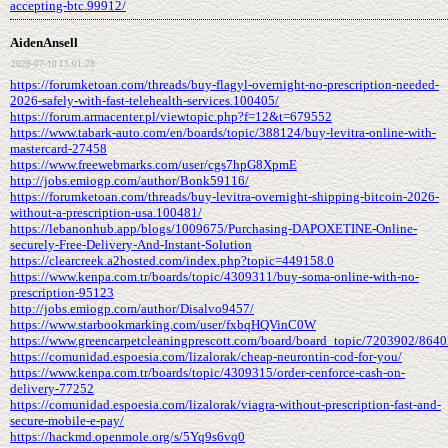
accepting-btc.99912/
AidenAnsell
2026-07-10 13:01:28
https://forumketoan.com/threads/buy-flagyl-overnight-no-prescription-needed-
2026-safely-with-fast-telehealth-services.100405/
https://forum.armacenter.pl/viewtopic.php?f=12&t=679552
https://www.tabark-auto.com/en/boards/topic/388124/buy-levitra-online-with-
mastercard-27458
https://www.freewebmarks.com/user/cgs7hpG8XpmE
http://jobs.emiogp.com/author/Bonk59116/
https://forumketoan.com/threads/buy-levitra-overnight-shipping-bitcoin-2026-
without-a-prescription-usa.100481/
https://lebanonhub.app/blogs/1009675/Purchasing-DAPOXETINE-Online-
securely-Free-Delivery-And-Instant-Solution
https://clearcreek.a2hosted.com/index.php?topic=449158.0
https://www.kenpa.com.tr/boards/topic/4309311/buy-soma-online-with-no-
prescription-95123
http://jobs.emiogp.com/author/Disalvo9457/
https://www.starbookmarking.com/user/fxbqHQVinC0W
https://www.greencarpetcleaningprescott.com/board/board_topic/7203902/864
https://comunidad.espoesia.com/lizalorak/cheap-neurontin-cod-for-you/
https://www.kenpa.com.tr/boards/topic/4309315/order-cenforce-cash-on-
delivery-77252
https://comunidad.espoesia.com/lizalorak/viagra-without-prescription-fast-and-
secure-mobile-e-pay/
https://hackmd.openmole.org/s/5Yq9s6vq0