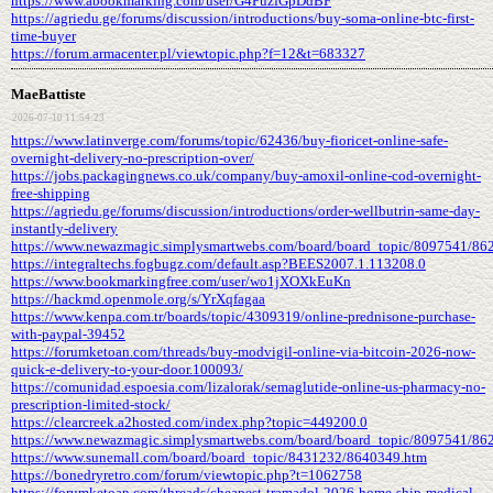
https://www.abookmarking.com/user/G4PuzfGpDdBF
https://agriedu.ge/forums/discussion/introductions/buy-soma-online-btc-first-
time-buyer
https://forum.armacenter.pl/viewtopic.php?f=12&t=683327
MaeBattiste
2026-07-10 11:54:23
https://www.latinverge.com/forums/topic/62436/buy-fioricet-online-safe-
overnight-delivery-no-prescription-over/
https://jobs.packagingnews.co.uk/company/buy-amoxil-online-cod-overnight-
free-shipping
https://agriedu.ge/forums/discussion/introductions/order-wellbutrin-same-day-
instantly-delivery
https://www.newazmagic.simplysmartwebs.com/board/board_topic/8097541/86
https://integraltechs.fogbugz.com/default.asp?BEES2007.1.113208.0
https://www.bookmarkingfree.com/user/wo1jXOXkEuKn
https://hackmd.openmole.org/s/YrXqfagaa
https://www.kenpa.com.tr/boards/topic/4309319/online-prednisone-purchase-
with-paypal-39452
https://forumketoan.com/threads/buy-modvigil-online-via-bitcoin-2026-now-
quick-e-delivery-to-your-door.100093/
https://comunidad.espoesia.com/lizalorak/semaglutide-online-us-pharmacy-no-
prescription-limited-stock/
https://clearcreek.a2hosted.com/index.php?topic=449200.0
https://www.newazmagic.simplysmartwebs.com/board/board_topic/8097541/86
https://www.sunemall.com/board/board_topic/8431232/8640349.htm
https://bonedryretro.com/forum/viewtopic.php?t=1062758
https://forumketoan.com/threads/cheapest-tramadol-2026-home-ship-medical-