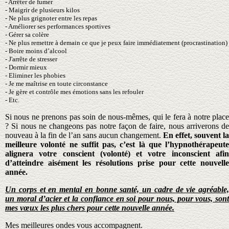
- Arrêter de fumer
- Maigrir de plusieurs kilos
- Ne plus grignoter entre les repas
- Améliorer ses performances sportives
- Gérer sa colère
-
Ne plus remettre à demain ce que je peux faire immédiatement (procrastination)
- Boire moins d’alcool
- J'arrête de stresser
- Dormir mieux
- Eliminer les phobies
- Je me maîtrise en toute circonstance
- Je gère et contrôle mes émotions sans les refouler
- Etc.
Si nous ne prenons pas soin de nous-mêmes, qui le fera à notre place
? Si nous ne changeons pas notre façon de faire, nous arriverons de
nouveau à la fin de l’an sans aucun changement.
En effet, souvent la
meilleure volonté ne suffit pas, c’est là que l’hypnothérapeute
alignera votre conscient (volonté) et votre inconscient afin
d’atteindre aisément les résolutions prise pour cette nouvelle
année.
Un corps et en mental en bonne santé, un cadre de vie agréable,
un moral d’acier et la confiance en soi pour nous, pour vous, sont
mes vœux les plus chers pour cette nouvelle année.
Mes meilleures ondes vous accompagnent.