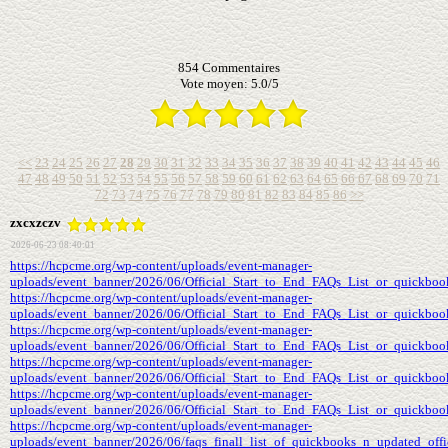
854
Commentaires
Vote moyen:
5.0
/
5
<<
23
24
25
26
27
28
29
30
31
32
33
34
35
36
37
38
39
40
41
42
43
44
45
46
47
48
49
50
51
52
53
54
55
56
57
58
59
60
61
62
63
64
65
66
67
68
69
70
71
72
73
74
75
76
77
78
79
80
81
82
83
84
85
86
>>
zxcxzczv
2026-06-23 08:40:01
https://hcpcme.org/wp-content/uploads/event-manager-
uploads/event_banner/2026/06/Official_Start_to_End_FAQs_List_or_quickboo
https://hcpcme.org/wp-content/uploads/event-manager-
uploads/event_banner/2026/06/Official_Start_to_End_FAQs_List_or_quickbook
https://hcpcme.org/wp-content/uploads/event-manager-
uploads/event_banner/2026/06/Official_Start_to_End_FAQs_List_or_quickbook
https://hcpcme.org/wp-content/uploads/event-manager-
uploads/event_banner/2026/06/Official_Start_to_End_FAQs_List_or_quickbook
https://hcpcme.org/wp-content/uploads/event-manager-
uploads/event_banner/2026/06/Official_Start_to_End_FAQs_List_or_quickboo
https://hcpcme.org/wp-content/uploads/event-manager-
uploads/event_banner/2026/06/faqs_finall_list_of_quickbooks_n_updated_officia