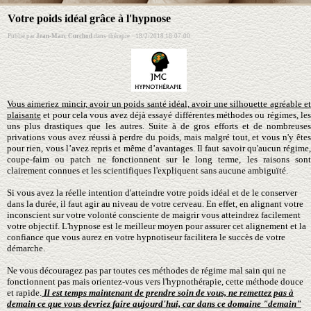
Votre poids idéal grâce à l'hypnose
Publié par
Jean-Marc Curchod
dans
thérapie
·
18/2/2018 18:07:00
Vous aimeriez mincir, avoir un poids santé idéal, avoir une silhouette agréable et
plaisante
et pour cela vous avez déjà essayé différentes méthodes ou régimes, les
uns plus drastiques que les autres. Suite à de gros efforts et de nombreuses
privations vous avez réussi à perdre du poids, mais malgré tout, et vous n'y êtes
pour rien, vous l’avez repris et même d’avantages. Il faut savoir qu'aucun régime,
coupe-faim ou patch ne fonctionnent sur le long terme, les raisons sont
clairement connues et les scientifiques l'expliquent sans aucune ambiguïté.
Si vous avez la réelle intention d'atteindre votre poids idéal et de le conserver
dans la durée, il faut agir au niveau de votre cerveau. En effet, en alignant votre
inconscient sur votre volonté consciente de maigrir vous atteindrez facilement
votre objectif. L'hypnose est le meilleur moyen pour assurer cet alignement et la
confiance que vous aurez en votre hypnotiseur facilitera le succès de votre
démarche.
Ne vous découragez pas par toutes ces méthodes de régime mal sain qui ne
fonctionnent pas mais orientez-vous vers l'hypnothérapie, cette méthode douce
et rapide.
Il est temps maintenant de prendre soin de vous, ne remettez pas à
demain ce que vous devriez faire aujourd'hui, car dans ce domaine "demain"