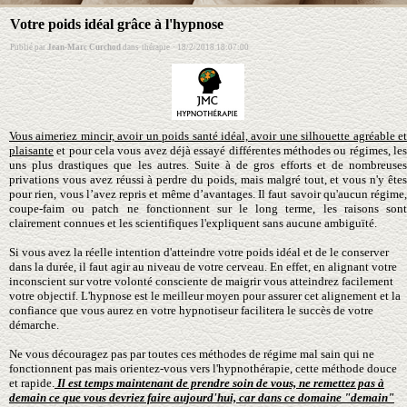
Votre poids idéal grâce à l'hypnose
Publié par
Jean-Marc Curchod
dans
thérapie
·
18/2/2018 18:07:00
Vous aimeriez mincir, avoir un poids santé idéal, avoir une silhouette agréable et
plaisante
et pour cela vous avez déjà essayé différentes méthodes ou régimes, les
uns plus drastiques que les autres. Suite à de gros efforts et de nombreuses
privations vous avez réussi à perdre du poids, mais malgré tout, et vous n'y êtes
pour rien, vous l’avez repris et même d’avantages. Il faut savoir qu'aucun régime,
coupe-faim ou patch ne fonctionnent sur le long terme, les raisons sont
clairement connues et les scientifiques l'expliquent sans aucune ambiguïté.
Si vous avez la réelle intention d'atteindre votre poids idéal et de le conserver
dans la durée, il faut agir au niveau de votre cerveau. En effet, en alignant votre
inconscient sur votre volonté consciente de maigrir vous atteindrez facilement
votre objectif. L'hypnose est le meilleur moyen pour assurer cet alignement et la
confiance que vous aurez en votre hypnotiseur facilitera le succès de votre
démarche.
Ne vous découragez pas par toutes ces méthodes de régime mal sain qui ne
fonctionnent pas mais orientez-vous vers l'hypnothérapie, cette méthode douce
et rapide.
Il est temps maintenant de prendre soin de vous, ne remettez pas à
demain ce que vous devriez faire aujourd'hui, car dans ce domaine "demain"